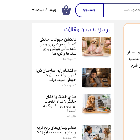
جستجو
ورود
/
ثبت نام
۰
حساب کاربری من
پر بازدیدترین مقالات
تغییر گذر واژه
کالکشن حیوانات خانگی
سفارشات
آدیداس در دبی رونمایی
شد؛ لباس ورزشی برای
 بسیار
سگ‌ها و گربه‌ها
خروج از حساب
 مناسب
۱۴ مرداد ۰۵
کاربری
ن شرح
۱۰ اشتباه رایج صاحبان گربه
که می‌تواند به سلامت
حیوان آسیب بزند
۰۴ مرداد ۰۵
غذای خشک یا غذای
خانگی؟ کدام انتخاب
بهتری برای سگ و گربه
است؟
۱۶ تیر ۰۵
علائم بیماری‌های رایج گربه
و زمان مراجعه به دامپزشک
۳۰ خرداد ۰۵