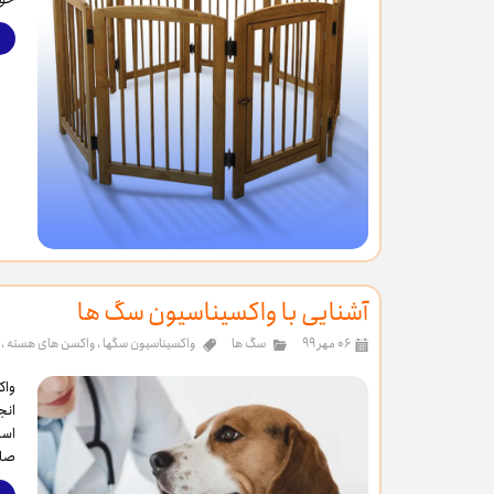
آشنایی با واکسیناسیون سگ ها
۰۶ مهر ۹۹
سگ ها
واکسیناسیون سگها
،
واکسن های هسته
،
واک
انج
است
صاح