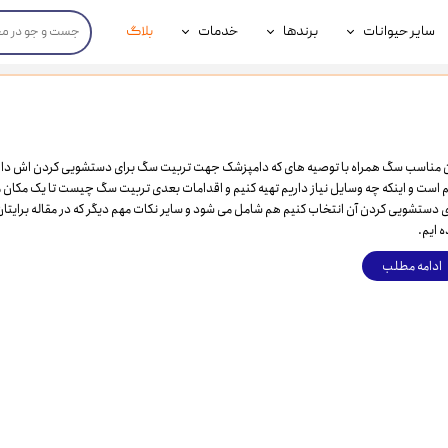
سایر حیوانات
برندها
خدمات
بلاگ
محصولات پرندگان
جوسرا
خدمات آنلاین دامپزشکی
داری سگ
محصولات جوندگان
رویال کنین
خدمات دامپزشکی حضوری
گ
محصولات آبزیان
برند رفلکس(Reflex)
مناسب سگ همراه با توصیه های که دامپزشک جهت تربیت سگ برای دستشویی کردن اش دارد
 است و اینکه چه وسایل نیاز داریم تهیه کنیم و اقدامات بعدی تربیت سگ چیست تا یک مکان
هداشتی سگ
بیفار
ی دستشویی کردن آن انتخاب کنیم هم شامل می شود و سایر نکات مهم دیگر که در مقاله برایتا
ه ایم.
جرهای
ادامه مطلب
رولی
شایر
گورمت
نیناپت
وینستون