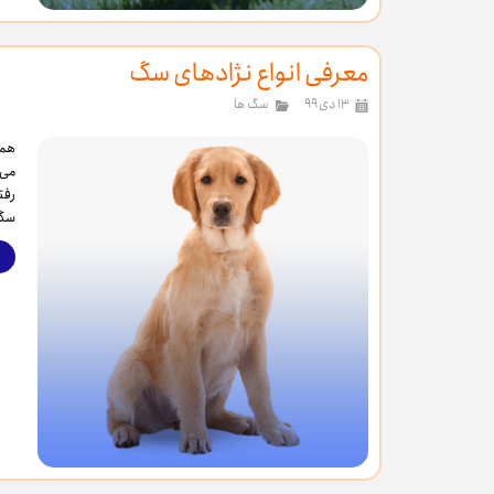
معرفی انواع نژادهای سگ
۱۳ دی ۹۹
سگ ها
می 
رفت
سگ 