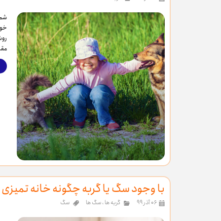
شما
خود
روش
مقا
با وجود سگ یا گربه چگونه خانه تمیزی 
۰۶ آذر ۹۹
گربه ها
،
سگ ها
سگ