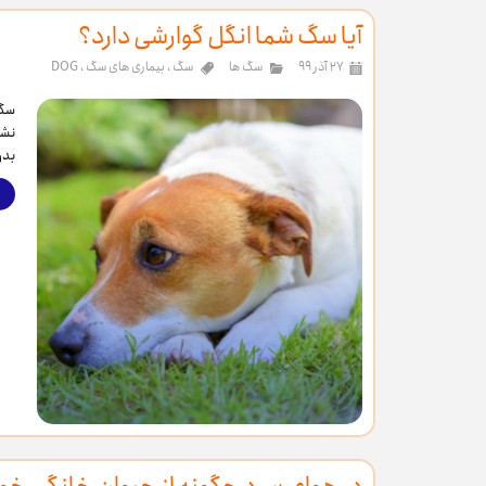
آیا سگ شما انگل گوارشی دارد؟
۲۷ آذر ۹۹
سگ ها
سگ
،
بیماری های سگ
،
DOG
سگ 
نشا
بدن