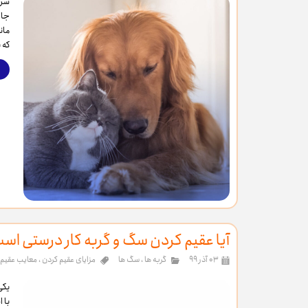
سرپ
جار
مان
که 
آیا عقیم کردن سگ و گربه کار درستی ا
۰۳ آذر ۹۹
گربه ها
،
سگ ها
مزایای عقیم کردن
،
معایب عقیم 
یکی
با 