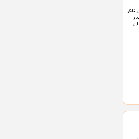
ن خانگی
د و
این