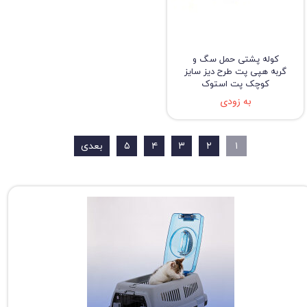
کوله پشتی حمل سگ و
گربه هپی پت طرح دیز سایز
کوچک پت استوک
به زودی
۱
۲
۳
۴
۵
بعدی