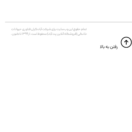
تمام حقوق اين وب‌سايت برای شرکت آبادگران فناوری حیوانات
خانگی (فروشگاه آنلاین پت آباد) محفوظ است. از ۱۳۹۹ تا کنون.
​​رفتن به بالا