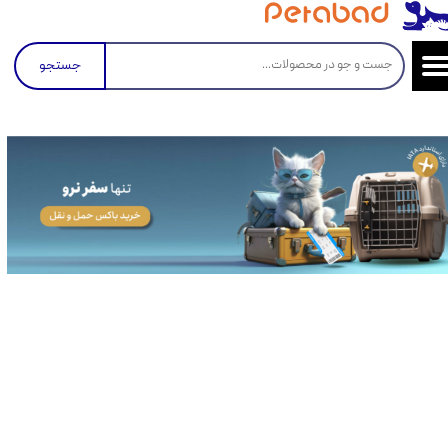
جستجو