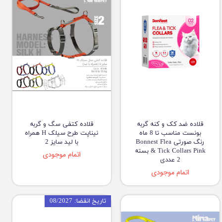
قلاده ضد کک و کنه گربه
قلاده کتفی سگ و گربه
بونست مناسب تا 8 ماه
نیناپت طرح سیلک H همراه
رنگ صورتی Bonnest Flea
با لید سایز 2
& Tick Collars Pink بسته
اتمام موجودی
2 عددی
اتمام موجودی
تاریخ انقضا: 08/2027