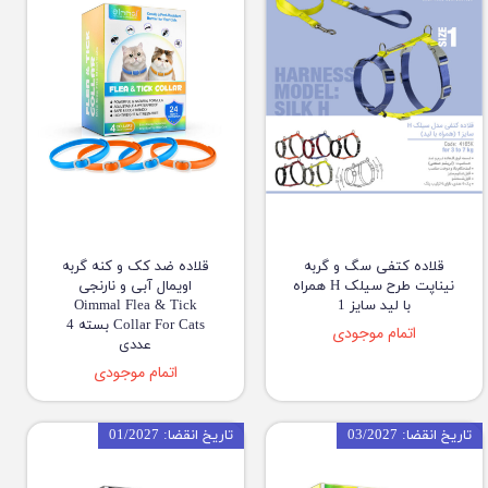
قلاده کتفی سگ و گربه
قلاده ضد کک و کنه گربه
نیناپت طرح سیلک H همراه
اویمال آبی و نارنجی
با لید سایز 1
Oimmal Flea & Tick
Collar For Cats بسته 4
اتمام موجودی
عددی
اتمام موجودی
تاریخ انقضا: 03/2027
تاریخ انقضا: 01/2027