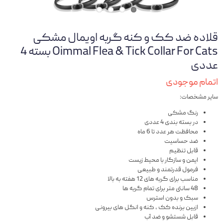
قلاده ضد کک و کنه گربه اویمال مشکی
Oimmal Flea & Tick Collar For Cats بسته 4
عددی
اتمام موجودی
سایر مشخصات:
رنگ مشکی
در بسته بندی 4 عددی
محافظت هر عدد تا 6 ماه
ضد حساسیت
قابل تنظیم
ایمن و سازگار با محیط زیست
فرمول قدرتمند و طبیعی
مناسب برای گربه های 12 هفته به بالا
48 سانتی متر برای تمام گربه ها
سبک و بدون استرس
ازبین برنده کک ، کنه و انگل های بیرونی
قابل شستشو و ضد آب