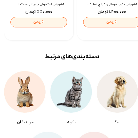
تشویقی گربه درمانی کرانچ اسنکی با طعم میکس Snacky Crunch Cat Treats وزن 60 گرم بسته 4 عددی
تشویقی استخوان جویدنی سگ اسنکی کرانچی با طعم مرغ Snacky Crunchy Munchy وزن 100 گرم
۱,۴۰۰,۰۰۰ تومان
۵۵۰,۰۰۰ تومان
افزودن
افزودن
دسته‌بندی‌‌های مرتبط
سگ
گربه
جوندگان