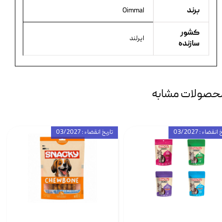
برند
Oimmal
کشور
ایرلند
سازنده
حصولات مشابه
انقضاء : 03/2027
تاریخ انقضاء : 03/2027