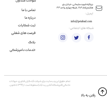
سوالات متداول
​​بزرگراه شهید سلیمانی، خیابان بنی
هاشم پلاک ۲۰۲ ، طبقه چهارم، واحد ۴۳
تماس با ما
​ایمیل :
درباره ما
info@petabad.com
ثبت شکایات
​شبکه های اجتماعی :
فرصت های شغلی
بلاگ
خدمات دامپزشکی
تمام حقوق اين وب‌سايت برای شرکت آبادگران فناوری حیوانات
خانگی (فروشگاه آنلاین پت آباد) محفوظ است. از ۱۳۹۹ تا کنون.
​​رفتن به بالا