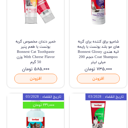
شامپو براق کننده برای گربه
خمیر دندان مخصوص گربه
های مو بلند بونست با رایحه
بونست با طعم پنیر
انبه هندی Bonnest Glossy
Bonnest Cat Toothpaste
Coat Shampoo حجم 200
With Cheese Flavor وزن
میلی لیتر
50 گرم
۷۳۵,۰۰۰ تومان
۵۸۵,۰۰۰ تومان
افزودن
افزودن
تاریخ انقضاء : 03/2028
تاریخ انقضاء : 03/2028
۲۳۱,۰۰۰ تومان