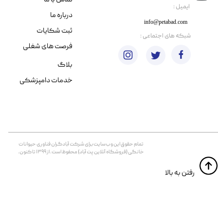
​ایمیل :
درباره ما
info@petabad.com
ثبت شکایات
​شبکه های اجتماعی :
فرصت های شغلی
بلاگ
خدمات دامپزشکی
تمام حقوق اين وب‌سايت برای شرکت آبادگران فناوری حیوانات
خانگی (فروشگاه آنلاین پت آباد) محفوظ است. از ۱۳۹۹ تا کنون.
​​رفتن به بالا