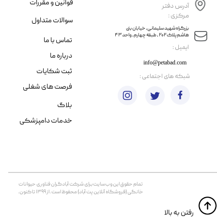
قوانین و مقررات
آدرس دفتر
مرکزی :
سوالات متداول
​​بزرگراه شهید سلیمانی، خیابان بنی
هاشم پلاک ۲۰۲ ، طبقه چهارم، واحد ۴۳
تماس با ما
​ایمیل :
درباره ما
info@petabad.com
ثبت شکایات
​شبکه های اجتماعی :
فرصت های شغلی
بلاگ
خدمات دامپزشکی
تمام حقوق اين وب‌سايت برای شرکت آبادگران فناوری حیوانات
خانگی (فروشگاه آنلاین پت آباد) محفوظ است. از ۱۳۹۹ تا کنون.
​​رفتن به بالا