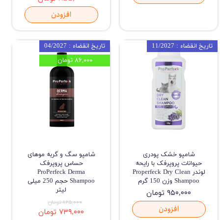
افزودن
تاریخ انقضاء : 11/2027
تاریخ انقضاء : 04/2027
۸۶,۰۰۰ تومان
شامپو خشک پودری
شامپو سگ و گربه موهای
حیوانات پروپرفک با رایحه
حساس پروپرفک
لوندر Properfeck Dry Clean
ProPerfeck Derma
Shampoo وزن 150 گرم
Shampoo حجم 250 میلی
لیتر
۹۵۰,۰۰۰ تومان
۸۲۵,۰۰۰ تومان
افزودن
۷۳۹,۰۰۰ تومان