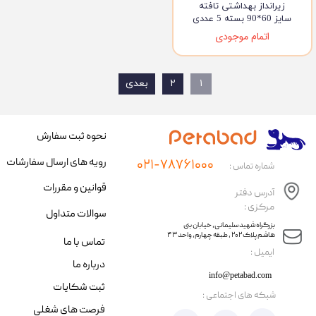
زیرانداز بهداشتی تافته
سایز 60*90 بسته 5 عددی
اتمام موجودی
۱
۲
بعدی
نحوه ثبت سفارش
رویه های ارسال سفارشات
۰۲۱-۷۸۷۶۱۰۰۰
شماره تماس :
قوانین و مقررات
آدرس دفتر
مرکزی :
سوالات متداول
​​بزرگراه شهید سلیمانی، خیابان بنی
هاشم پلاک ۲۰۲ ، طبقه چهارم، واحد ۴۳
تماس با ما
​ایمیل :
درباره ما
info@petabad.com
ثبت شکایات
​شبکه های اجتماعی :
فرصت های شغلی