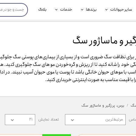
سایر حیوانات
برندها
خدمات
بلاگ
محصولات پرندگان
جوسرا
خدمات آنلاین دامپزشکی
داری سگ
محصولات جوندگان
رویال کنین
خدمات دامپزشکی حضوری
 و ماساژور سگ ​​​​​​​
گ
محصولات آبزیان
برند رفلکس(Reflex)
 برای نظافت سگ ضروری است و از بسیاری از بیماری‌های پوستی سگ جلوگیر
هداشتی سگ
بیفار
ی خود را شانه کنید تا از ریزش و گره‌خوردن موهای سگ جلوگیری کنید. ه
سب با موهای حیوان خانگی باشد تا پوست یا موی حیوان آسیب نبیند. در ادامه 
جرهای
با قیمت مناسب به صورت اینترنتی خریداری کنید. ​​​​​​​
رولی
شایر
سگ
برس، پرزگیر و ماساژور سگ
گورمت
ساس
مرتبط‌ترین
تعداد نمایش
۲۱
نیناپت
وینستون