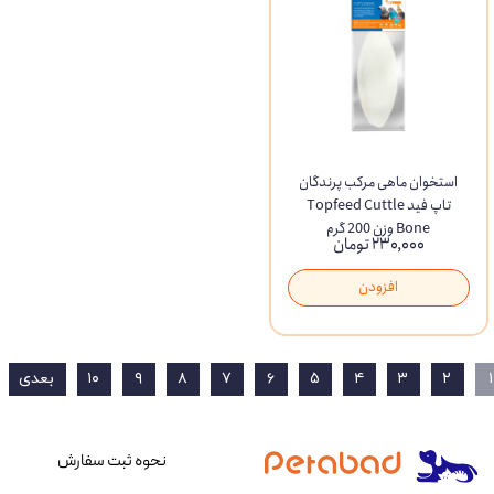
استخوان ماهی مرکب پرندگان
تاپ فید Topfeed Cuttle
Bone وزن 200 گرم
۲۳۰,۰۰۰ تومان
افزودن
۱
۲
۳
۴
۵
۶
۷
۸
۹
۱۰
بعدی
نحوه ثبت سفارش