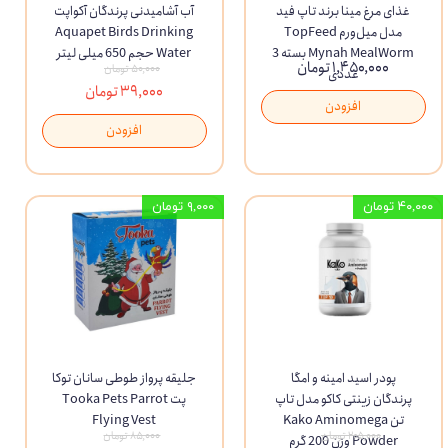
غذای مرغ مینا برند تاپ فید
آب آشامیدنی پرندگان آکواپت
مدل میل‌ورم TopFeed
Aquapet Birds Drinking
Mynah MealWorm بسته 3
Water حجم 650 میلی لیتر
۱,۴۵۰,۰۰۰ تومان
۵۰,۰۰۰ تومان
عددی
۳۹,۰۰۰ تومان
افزودن
افزودن
۴۰,۰۰۰ تومان
۹,۰۰۰ تومان
پودر اسید امینه و امگا
جلیقه پرواز طوطی سانان توکا
پرندگان زینتی کاکو مدل تاپ
پت Tooka Pets Parrot
تن Kako Aminomega
Flying Vest
۲۰۵,۰۰۰ تومان
۸۵,۰۰۰ تومان
Powder وزن 200 گرم