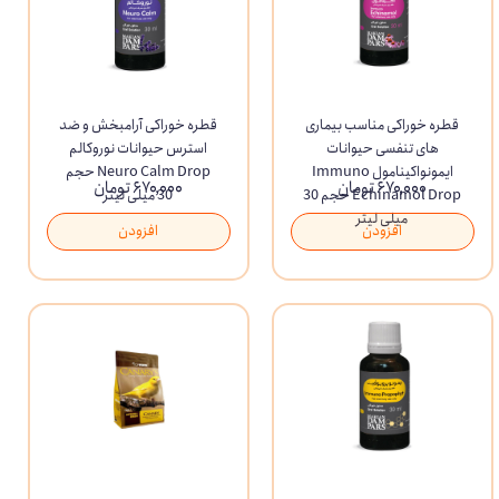
قطره خوراکی مناسب بیماری
قطره خوراکی آرامبخش و ضد
های تنفسی حیوانات
استرس حیوانات نوروکالم
ایمونواکینامول Immuno
Neuro Calm Drop حجم
۶۷۰,۰۰۰ تومان
۶۷۰,۰۰۰ تومان
Echinamol Drop حجم 30
30 میلی لیتر
میلی لیتر
افزودن
افزودن