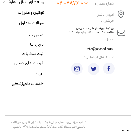
رویه های ارسال سفارشات
۰۲۱-۷۸۷۶۱۰۰۰
شماره تماس :
قوانین و مقررات
آدرس دفتر
مرکزی :
سوالات متداول
​​بزرگراه شهید سلیمانی، خیابان بنی
هاشم پلاک ۲۰۲ ، طبقه چهارم، واحد ۴۳
تماس با ما
​ایمیل :
درباره ما
info@petabad.com
ثبت شکایات
​شبکه های اجتماعی :
فرصت های شغلی
بلاگ
خدمات دامپزشکی
تمام حقوق اين وب‌سايت برای شرکت آبادگران فناوری حیوانات
خانگی (فروشگاه آنلاین پت آباد) محفوظ است. از ۱۳۹۹ تا کنون.