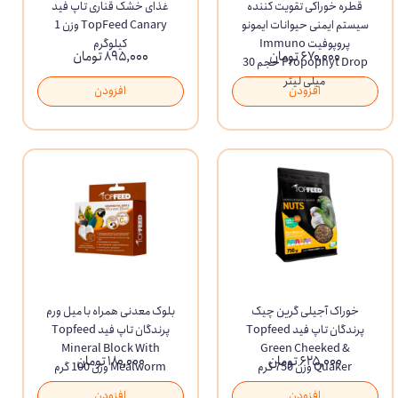
قطره خوراکی تقویت کننده
غذای خشک قناری تاپ فید
سیستم ایمنی حیوانات ایمونو
TopFeed Canary وزن 1
پروپوفیت Immuno
کیلوگرم
۶۷۰,۰۰۰ تومان
۸۹۵,۰۰۰ تومان
Propophyt Drop حجم 30
میلی لیتر
افزودن
افزودن
خوراک آجیلی گرین چیک
بلوک معدنی همراه با میل ورم
پرندگان تاپ فید Topfeed
پرندگان تاپ فید Topfeed
Mineral Block With
Green Cheeked &
۶۲۵,۰۰۰ تومان
۱۸۰,۰۰۰ تومان
Quaker وزن 750 گرم
Mealworm وزن 100 گرم
افزودن
افزودن