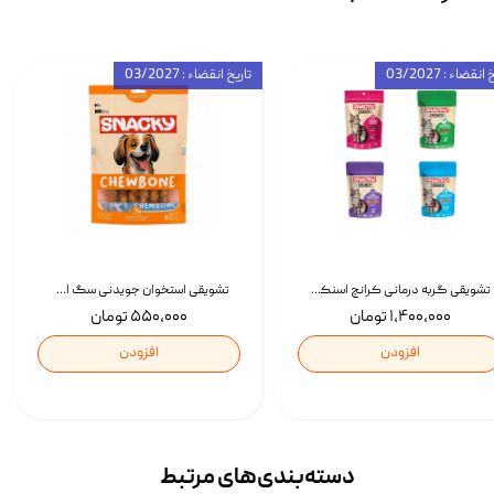
انقضاء : 03/2027
تاریخ انقضاء : 03/2027
تشویقی گربه درمانی کرانچ اسنکی با طعم میکس Snacky Crunch Cat Treats وزن 60 گرم بسته 4 عددی
تشویقی استخوان جویدنی سگ اسنکی کرانچی با طعم مرغ Snacky Crunchy Munchy وزن 100 گرم
۱,۴۰۰,۰۰۰ تومان
۵۵۰,۰۰۰ تومان
افزودن
افزودن
دسته‌بندی‌‌های مرتبط