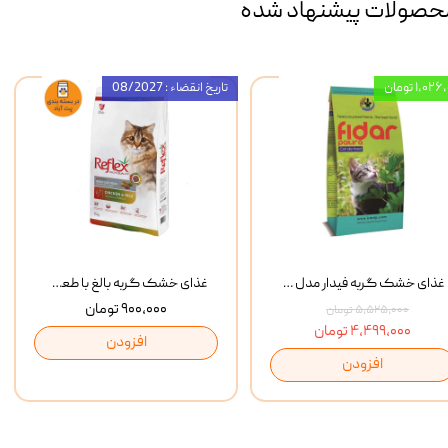
حصولات پیشنهاد شده
۱,۰ تومان
تاریخ انقضاء : 08/2027
غذای خشک گربه فیدار مدل Adult وزن 10 کیلوگرم
غذای خشک گربه بالغ با طعم مرغ و برنج رفلکس Reflex Multi Color Chicken And Rice وزن 1 کیلوگرم
۹۰۰,۰۰۰ تومان
۵,۵۲۵,۰۰۰ تومان
۴,۴۹۹,۰۰۰ تومان
افزودن
افزودن