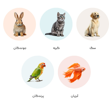
سگ
گربه
جوندگان
آبزیان
پرندگان