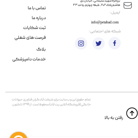
​​بزرگراه شهید سلیمانی، خیابان بنی
هاشم پلاک ۲۰۲ ، طبقه چهارم، واحد ۴۳
تماس با ما
​ایمیل :
درباره ما
info@petabad.com
ثبت شکایات
​شبکه های اجتماعی :
فرصت های شغلی
بلاگ
خدمات دامپزشکی
تمام حقوق اين وب‌سايت برای شرکت آبادگران فناوری حیوانات
خانگی (فروشگاه آنلاین پت آباد) محفوظ است. از ۱۳۹۹ تا کنون.
​​رفتن به بالا