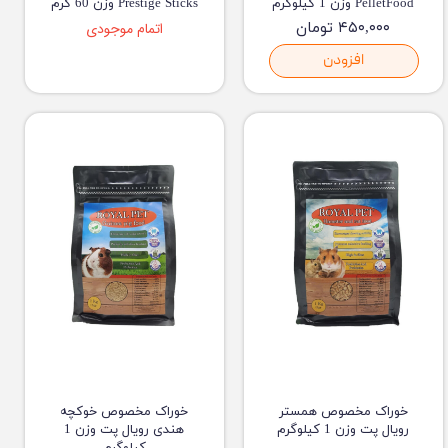
PelletFood وزن 1 کیلوگرم
Prestige Sticks وزن 60 گرم
۴۵۰,۰۰۰ تومان
اتمام موجودی
افزودن
خوراک مخصوص همستر
خوراک مخصوص خوکچه
رویال پت وزن 1 کیلوگرم
هندی رویال پت وزن 1