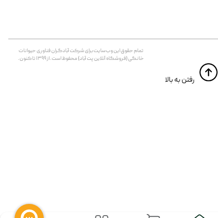
تمام حقوق اين وب‌سايت برای شرکت آبادگران فناوری حیوانات
خانگی (فروشگاه آنلاین پت آباد) محفوظ است. از ۱۳۹۹ تا کنون.
​​رفتن به بالا