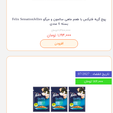
پوچ گربه فلیکس با طعم ماهی سالمون و میگو Felix SensationJellies
بسته 6 عددی
۱,۳۸۰,۰۰۰ تومان
۱,۱۹۴,۰۰۰ تومان
افزودن
تاریخ انقضاء : 07/2027
۱۸۶,۰۰۰ تومان