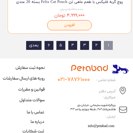
پوچ گربه فلیکس با طعم ماهی تن Felix Cat Pouch بسته 26 عددی
۵,۷۲۰,۰۰۰ تومان
۴,۹۹۹,۰۰۰ تومان
افزودن
۱
۲
۳
۴
۵
۶
بعدی
نحوه ثبت سفارش
رویه های ارسال سفارشات
۰۲۱-۷۸۷۶۱۰۰۰
شماره تماس :
قوانین و مقررات
آدرس دفتر
مرکزی :
سوالات متداول
​​بزرگراه شهید سلیمانی، خیابان بنی
هاشم پلاک ۲۰۲ ، طبقه چهارم، واحد ۴۳
تماس با ما
​ایمیل :
درباره ما
info@petabad.com
ثبت شکایات