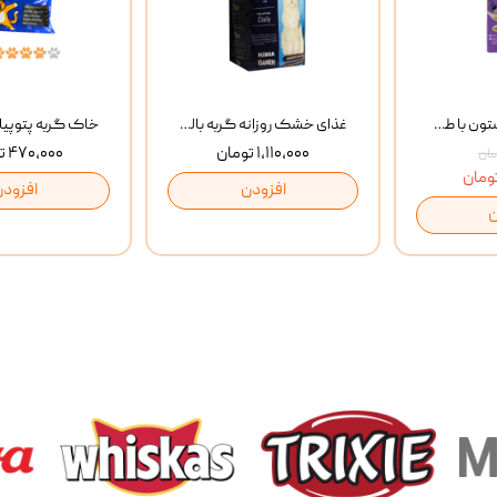
بستنی گربه وینستون با طعم مرغ و ماهی Winstone Chicken & Fish بسته 8 عددی
غذای خشک روزانه گربه بالغ مفید MoFeed Adult Daily Cat Food وزن 2 کیلوگرم
۱,۱۱۰,۰۰۰ تومان
۴۷۰,۰۰۰ تومان
افزودن
افزودن
ن