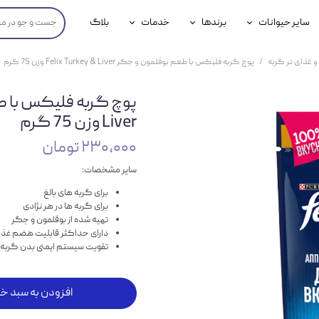
سایر حیوانات
برندها
خدمات
بلاگ
محصولات پرندگان
جوسرا
خدمات آنلاین دامپزشکی
و غذای تر گربه
پوچ گربه فلیکس با طعم بوقلمون و جگر Felix Turkey & Liver وزن 75 گرم
داری سگ
محصولات جوندگان
رویال کنین
خدمات دامپزشکی حضوری
گ
محصولات آبزیان
برند رفلکس(Reflex)
Liver وزن 75 گرم
هداشتی سگ
بیفار
۲۳۰,۰۰۰ تومان
جرهای
سایر مشخصات:
برای گربه های بالغ
رولی
برای گربه ها در هر نژادی
تهیه شده از بوقلمون و جگر
شایر
دارای حداکثر قابلیت هضم غذا
تقویت سیستم ایمنی بدن گربه
گورمت
نیناپت
افزودن به سبد خر
وینستون