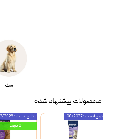
سگ
محصولات پیشنهاد شده
تاریخ انقضاء : 08/2027
تاریخ انقضاء : 03/2028
۵ درصد