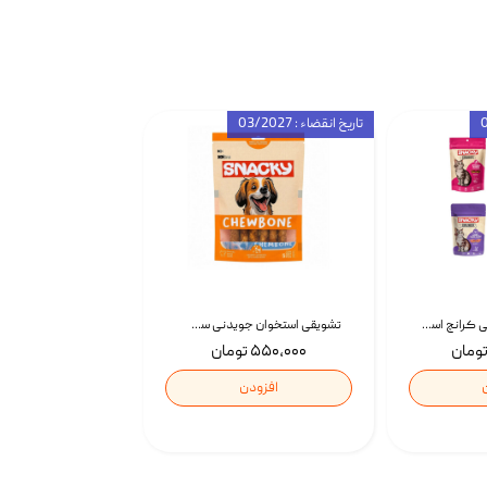
تاریخ انقضاء : 03/2027
تشویقی گربه درمانی کرانچ اسنکی با طعم میکس Snacky Crunch Cat Treats وزن 60 گرم بسته 4 عددی
تشویقی استخوان جویدنی سگ اسنکی کرانچی با طعم مرغ Snacky Crunchy Munchy وزن 100 گرم
۵۵۰,۰۰۰ تومان
افزودن