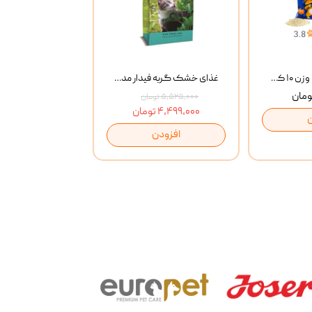
خاک گربه پتوپیا وزن ۱۰ کیلوگرم
غذای خشک گربه فیدار مدل Adult وزن 10 کیلوگرم
۵,۵۲۵,۰۰۰ تومان
۴,۴۹۹,۰۰۰ تومان
افزودن