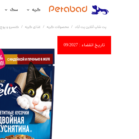
گربه
سگ
غذای گربه
غذای سگ
پت شاپ آنلاین پت آباد
محصولات گربه
غذای گربه
کنسرو و پوچ 
لوازم نگهداری گربه
لوازم نگه
سلامتی گربه
سلامتی س
آرایشی و بهداشتی گربه
آرایشی و ب