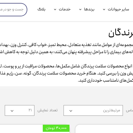
سایر حیوانات
برندها
خدمات
بلاگ
محصولات پرندگان
جوسرا
خدمات آنلاین دامپزشکی
ندگان
داری سگ
محصولات جوندگان
رویال کنین
خدمات دامپزشکی حضوری
مجموعه‌ای از عوامل مانند تغذیه متعادل، محیط تمیز، خواب کافی، کنترل وزن، ب
گ
محصولات آبزیان
برند رفلکس(Reflex)
انه‌های بیماری را تا مراحل پیشرفته پنهان می‌کنند؛ به همین دلیل توجه به کاهش ا
هداشتی سگ
بیفار
ید انواع محصولات سلامت پرندگان شامل مکمل‌ها، محصولات مراقبت از پر و پوست،
جرهای
یش وزن را بررسی کنید. هنگام خرید محصولات سلامت پرندگان، گونه، سن، رژیم غذای
کمل‌های نامتناسب خودداری کنید.
رولی
شایر
گورمت
ساس
مرتبط‌ترین
تعداد نمایش
۲۱
نیناپت
۴۰,۰۰۰ تومان
وینستون