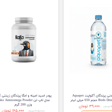
ویسکاس
ونپی
آب آشامیدنی پرندگان آکواپت Aquapet
پودر اسید امینه و امگا پرندگان زینتی ک
حجم 650 میلی لیتر
مدل تاپ تن ko Aminomega Powder
وزن 200 گرم
۳۹,۰۰۰ تومان
ن
۱۶۵,۰۰۰ تومان
۲۰۵,۰۰۰ تومان