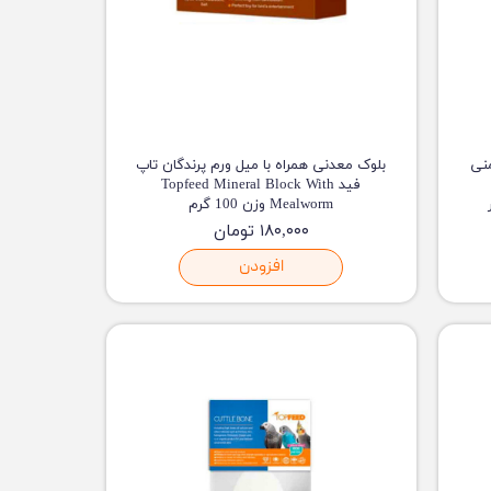
منی
بلوک معدنی همراه با میل ورم پرندگان تاپ
فید Topfeed Mineral Block With
Mealworm وزن 100 گرم
۱۸۰,۰۰۰ تومان
افزودن