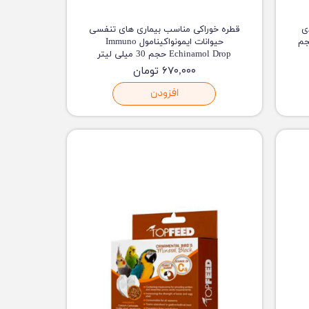
ی
قطره خوراکی مناسب بیماری های تنفسی
 Hepamarin Drop حجم
حیوانات ایمونواکینامول Immuno
Echinamol Drop حجم 30 میلی لیتر
۶۷۰,۰۰۰ تومان
افزودن