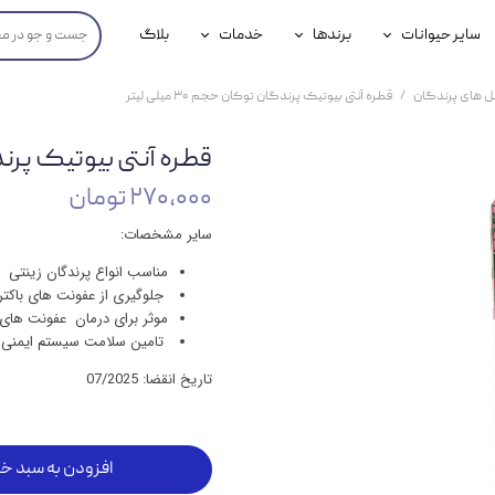
سایر حیوانات
برندها
خدمات
بلاگ
محصولات پرندگان
جوسرا
خدمات آنلاین دامپزشکی
 های پرندگان
قطره آنتی بیوتیک پرندگان توکان حجم ۳۰ میلی لیتر
داری سگ
محصولات جوندگان
رویال کنین
خدمات دامپزشکی حضوری
قطره آنتی بیوتیک پرندگان 
گ
محصولات آبزیان
برند رفلکس(Reflex)
۲۷۰,۰۰۰ تومان
هداشتی سگ
بیفار
سایر مشخصات:
جرهای
مناسب انواع پرندگان زینتی
جلوگیری از عفونت های باکتر
رولی
موثر برای درمان عفونت ها
تامین سلامت سیستم ایمنی و
شایر
تاریخ انقضا: 07/2025
گورمت
نیناپت
افزودن به سبد خر
وینستون