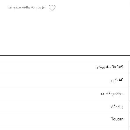
افزودن به علاقه مندی ها
ویسکاس
ونپی
9×3×3 سانتی‌متر
40 گرم
مولتی ویتامین
پرندگان
Toucan