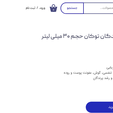
جستجو
ورود
/
ثبت نام
۰
حساب کاربری من
تغییر گذر واژه
توکان حجم ۳۰ میلی لیتر
سفارشات
خروج از حساب
کاربری
یایی
ی تنفسی، گوش، عفونت پوست و روده
 رشد پرندگان
ید