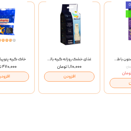
بستنی گربه وینستون با طعم مرغ و ماهی Winstone Chicken & Fish بسته 8 عددی
غذای خشک روزانه گربه بالغ مفید MoFeed Adult Daily Cat Food وزن 2 کیلوگرم
۱,۱۱۰,۰۰۰ تومان
۴۷۰,۰۰۰ تومان
افزودن
افزودن
ن