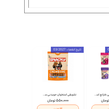
تاریخ انقضاء : 03/2027
تشویقی گربه درمانی کرانچ اسنکی با طعم میکس Snacky Crunch Cat Treats وزن 60 گرم بسته 4 عددی
تشویقی استخوان جویدنی سگ اسنکی کرانچی با طعم مرغ Snacky Crunchy Munchy وزن 100 گرم
۵۵۰,۰۰۰ تومان
افزودن