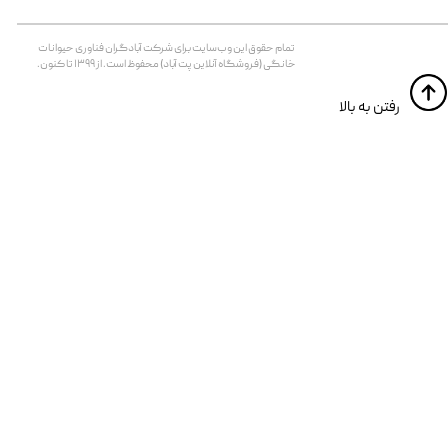
تمام حقوق اين وب‌سايت برای شرکت آبادگران فناوری حیوانات
خانگی (فروشگاه آنلاین پت آباد) محفوظ است. از ۱۳۹۹ تا کنون.
​​رفتن به بالا