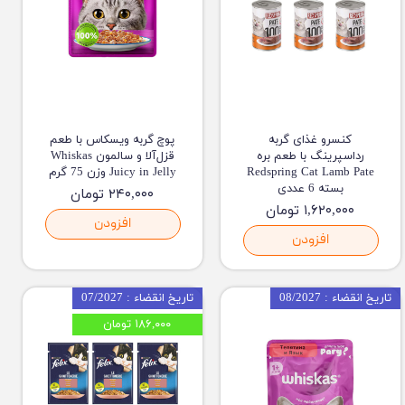
کنسرو غذای گربه
پوچ گربه ویسکاس با طعم
رداسپرینگ با طعم بره
قزل‌آلا و سالمون Whiskas
Redspring Cat Lamb Pate
Juicy in Jelly وزن 75 گرم
بسته 6 عددی
۲۴۰,۰۰۰ تومان
۱,۶۲۰,۰۰۰ تومان
افزودن
افزودن
تاریخ انقضاء : 08/2027
تاریخ انقضاء : 07/2027
۱۸۶,۰۰۰ تومان