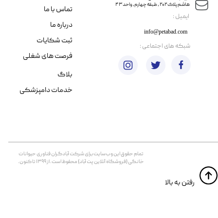
هاشم پلاک ۲۰۲ ، طبقه چهارم، واحد ۴۳
تماس با ما
​ایمیل :
درباره ما
info@petabad.com
ثبت شکایات
​شبکه های اجتماعی :
فرصت های شغلی
بلاگ
خدمات دامپزشکی
تمام حقوق اين وب‌سايت برای شرکت آبادگران فناوری حیوانات
خانگی (فروشگاه آنلاین پت آباد) محفوظ است. از ۱۳۹۹ تا کنون.
​​رفتن به بالا