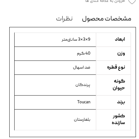
افزودن به علاقه مندی ها
مشخصات محصول
نظرات
ابعاد
9×3×3 سانتی‌متر
وزن
40 گرم
نوع قطره
ضد اسهال
گونه
پرندگان
حیوان
برند
Toucan
کشور
بلغارستان
سازنده