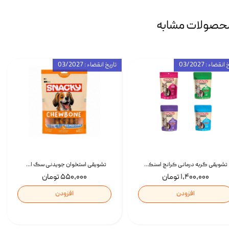
حصولات مشابه
انقضاء : 03/2027
تاریخ انقضاء : 03/2027
تشویقی گربه درمانی کرانچ اسنکی با طعم میکس Snacky Crunch Cat Treats وزن 60 گرم بسته 4 عددی
تشویقی استخوان جویدنی سگ اسنکی کرانچی با طعم مرغ Snacky Crunchy Munchy وزن 100 گرم
۱,۴۰۰,۰۰۰ تومان
۵۵۰,۰۰۰ تومان
افزودن
افزودن