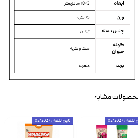
ابعاد
3×18 سانتی‌متر
وزن
75 گرم
جنس دسته
ژلاتین
گونه
سگ و گربه
حیوان
برند
متفرقه
حصولات مشابه
انقضاء : 03/2027
تاریخ انقضاء : 03/2027