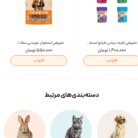
تشویقی گربه درمانی کرانچ اسنکی با طعم میکس Snacky Crunch Cat Treats وزن 60 گرم بسته 4 عددی
تشویقی استخوان جویدنی سگ اسنکی کرانچی با طعم مرغ Snacky Crunchy Munchy وزن 100 گرم
۱,۴۰۰,۰۰۰ تومان
۵۵۰,۰۰۰ تومان
افزودن
افزودن
دسته‌بندی‌‌های مرتبط