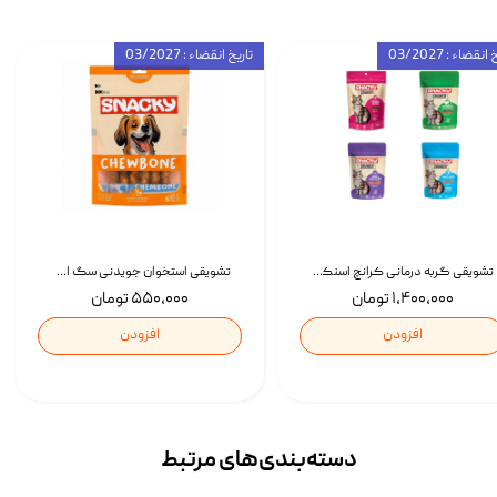
انقضاء : 03/2027
تاریخ انقضاء : 03/2027
تشویقی گربه درمانی کرانچ اسنکی با طعم میکس Snacky Crunch Cat Treats وزن 60 گرم بسته 4 عددی
تشویقی استخوان جویدنی سگ اسنکی کرانچی با طعم مرغ Snacky Crunchy Munchy وزن 100 گرم
۱,۴۰۰,۰۰۰ تومان
۵۵۰,۰۰۰ تومان
افزودن
افزودن
دسته‌بندی‌‌های مرتبط