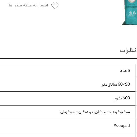
افزودن به علاقه مندی ها
ویسکاس
ونپی
نظرات
5 عدد
90×60 سانتی‌متر
500 گرم
سگ،گربه،جوندگان، پرندگان و خرگوش
Asoopad