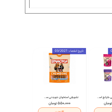
تاریخ انقضاء : 03/2027
تشویقی گربه درمانی کرانچ اسنکی با طعم میکس Snacky Crunch Cat Treats وزن 60 گرم بسته 4 عددی
تشویقی استخوان جویدنی سگ اسنکی کرانچی با طعم مرغ Snacky Crunchy Munchy وزن 100 گرم
۵۵۰,۰۰۰ تومان
افزودن