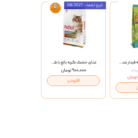
تاریخ انقضاء : 08/2027
غذای خشک گربه فیدار مدل Adult وزن 10 کیلوگرم
غذای خشک گربه بالغ با طعم مرغ و برنج رفلکس Reflex Multi Color Chicken And Rice وزن 1 کیلوگرم
۹۰۰,۰۰۰ تومان
افزودن