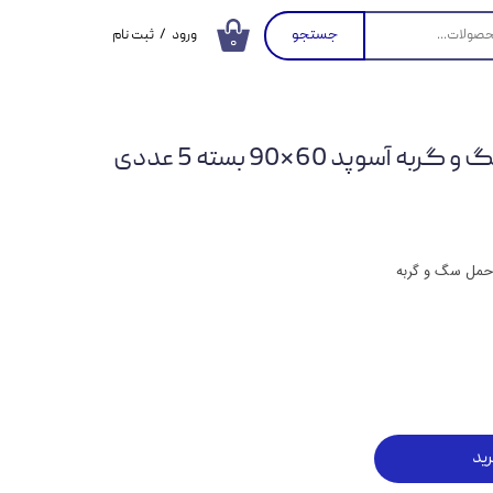
جستجو
ورود
/
ثبت نام
۰
حساب کاربری من
تغییر گذر واژه
آسوپد 60*90 بسته 5 عددی
سفارشات
خروج از حساب
کاربری
 حمل سگ و گربه
ید