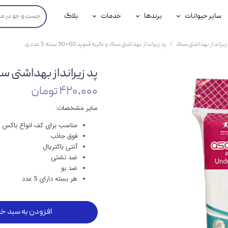
سایر حیوانات
برندها
خدمات
بلاگ
محصولات پرندگان
جوسرا
خدمات آنلاین دامپزشکی
زیرانداز بهداشتی سگ
پد زیرانداز بهداشتی سگ و گربه آسوپد 60*90 بسته 5 عددی
داری سگ
محصولات جوندگان
رویال کنین
خدمات دامپزشکی حضوری
پد زیرانداز بهداشتی سگ و گربه 
گ
محصولات آبزیان
برند رفلکس(Reflex)
۴۲۰,۰۰۰ تومان
هداشتی سگ
بیفار
سایر مشخصات:
جرهای
مناسب برای کف انواع باکس
فوق جاذب
رولی
آنتی باکتریال
ضد نشتی
شایر
ضد بو
هر بسته دارای 5 عدد
گورمت
نیناپت
افزودن به سبد خر
وینستون