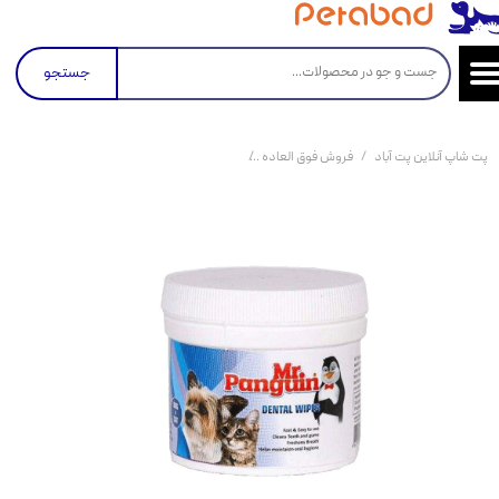
جستجو
پت شاپ آنلاین پت آباد
فروش فوق العاده
دستمال مرطوب دندان مستر پنگوئن مدل Dental Wipe بسته 70 عددی