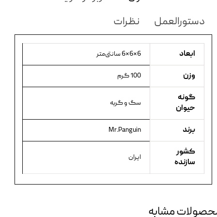
دستورالعمل
نظرات
ابعاد
6×6×6 سانتی‌متر
وزن
100 گرم
گونه
سگ و گربه
حیوان
برند
Mr.Panguin
کشور
ایران
سازنده
حصولات مشابه