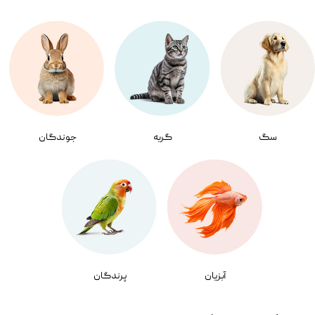
سگ
گربه
جوندگان
آبزیان
پرندگان