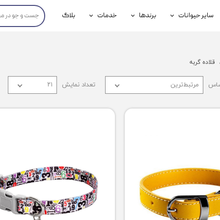
سایر حیوانات
برندها
خدمات
بلاگ
محصولات پرندگان
جوسرا
خدمات آنلاین دامپزشکی
داری سگ
محصولات جوندگان
رویال کنین
خدمات دامپزشکی حضوری
قلاده گربه
گ
محصولات آبزیان
برند رفلکس(Reflex)
ساس
مرتبط‌ترین
تعداد نمایش
۲۱
هداشتی سگ
بیفار
جرهای
رولی
شایر
گورمت
نیناپت
وینستون