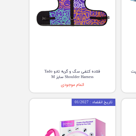
پت
قلاده کتفی سگ و گربه تادو Tado
Shoulder Harness سایز M
اتمام موجودی
تاریخ انقضاء : 01/2027