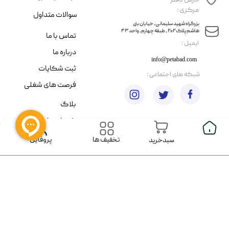
آدرس دفتر
مرکزی :
سوالات متداول
​​بزرگراه شهید سلیمانی، خیابان بنی
هاشم پلاک ۲۰۲ ، طبقه چهارم، واحد ۴۳
تماس با ما
​ایمیل :
درباره ما
info@petabad.com
ثبت شکایات
​شبکه های اجتماعی :
فرصت های شغلی
بلاگ
خدمات دامپزشکی
پروفایل
تخفیف ها
سبدخرید
​خانه
تمام حقوق اين وب‌سايت برای شرکت آبادگران فناوری حیوانات
خانگی (فروشگاه آنلاین پت آباد) محفوظ است. از ۱۳۹۹ تا کنون.
​​رفتن به بالا