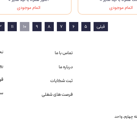
اتمام موجودی
اتمام موجودی
قبلی
۵
۶
۷
۸
۹
۱۰
۱۱
۲
نح
تماس با ما
رو
درباره ما
قو
ثبت شکایات
سو
فرصت های شغلی
یمانی، خیابان بنی هاشم پلاک ۲۰۲ ، طبقه چهارم، واحد