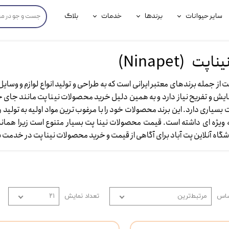
سایر حیوانات
برندها
خدمات
بلاگ
محصولات پرندگان
جوسرا
خدمات آنلاین دامپزشکی
 (Ninapet)​​​​​​​
داری سگ
محصولات جوندگان
رویال کنین
خدمات دامپزشکی حضوری
گ
محصولات آبزیان
برند رفلکس(Reflex)
پت از جمله برندهای معتبر ایرانی است که به طراحی و تولید انواع لوازم و وس
ایش و تفریح نیاز دارد و به همین دلیل خرید محصولات نینا پت مانند جای خوا
هداشتی سگ
بیفار
 بسیاری دارد. این برند محصولات خود را با مرغوب ترین مواد اولیه به تولید
ویژه ای داشته است. قیمت محصولات نینا پت بسیار متنوع است زیرا همانطو
جرهای
گاه آنلاین پت آباد برای آگاهی از قیمت و خرید محصولات نینا پت در خدمت شماست
رولی
شایر
گورمت
ساس
مرتبط‌ترین
تعداد نمایش
۲۱
نیناپت
وینستون