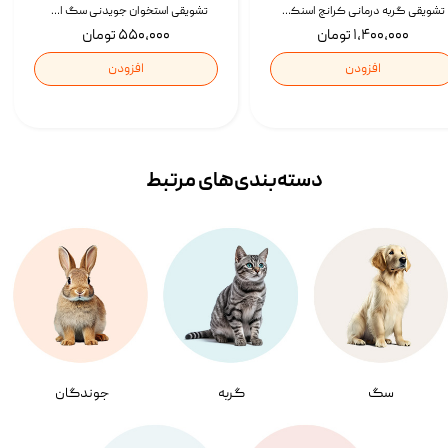
تشویقی گربه درمانی کرانچ اسنکی با طعم میکس Snacky Crunch Cat Treats وزن 60 گرم بسته 4 عددی
تشویقی استخوان جویدنی سگ اسنکی کرانچی با طعم مرغ Snacky Crunchy Munchy وزن 100 گرم
۱,۴۰۰,۰۰۰ تومان
۵۵۰,۰۰۰ تومان
افزودن
افزودن
دسته‌بندی‌‌های مرتبط
سگ
گربه
جوندگان