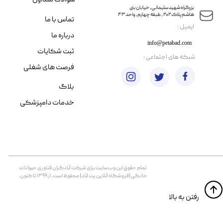
​​بزرگراه شهید سلیمانی، خیابان بنی
هاشم پلاک ۲۰۲ ، طبقه چهارم، واحد ۴۳
تماس با ما
​ایمیل :
درباره ما
info@petabad.com
ثبت شکایات
​شبکه های اجتماعی :
فرصت های شغلی
بلاگ
خدمات دامپزشکی
تمام حقوق اين وب‌سايت برای شرکت آبادگران فناوری حیوانات
خانگی (فروشگاه آنلاین پت آباد) محفوظ است. از ۱۳۹۹ تا کنون.
​​رفتن به بالا