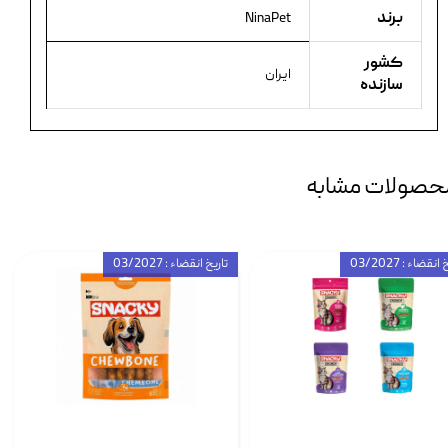
برند
NinaPet
کشور
ایران
سازنده
حصولات مشابه
انقضاء : 03/2027
تاریخ انقضاء : 03/2027