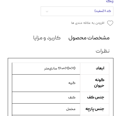
رنگ
کد ۱۱ (سفید)
افزودن به علاقه مندی ها
مشخصات محصول
کاربرد و مزایا
نظرات
ابعاد
۶0×۶0×1۶۰ سانتی‌متر
گونه
گربه
حیوان
جنس کف
کنف
جنس پارچه
مخمل