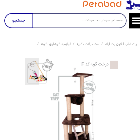
جستجو
پت شاپ آنلاین پت آباد
محصولات گربه
لوازم نگهداری گربه
اسکرچر و درخت گربه