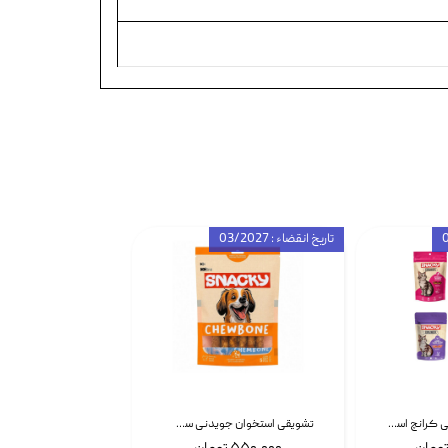
تاریخ انقضاء : 03/2027
تشویقی گربه درمانی کرانچ اسنکی با طعم میکس Snacky Crunch Cat Treats وزن 60 گرم بسته 4 عددی
تشویقی استخوان جویدنی سگ اسنکی کرانچی با طعم مرغ Snacky Crunchy Munchy وزن 100 گرم