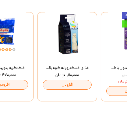
بستنی گربه وینستون با طعم مرغ و ماهی Winstone Chicken & Fish بسته 8 عددی
غذای خشک روزانه گربه بالغ مفید MoFeed Adult Daily Cat Food وزن 2 کیلوگرم
۱,۱۱۰,۰۰۰ تومان
۴۷۰,۰۰۰ تومان
افزودن
افزودن
ن