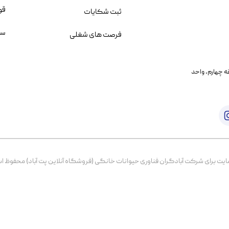
قو
ثبت شکایات
سو
فرصت های شغلی
یمانی، خیابان بنی هاشم پلاک ۲۰۲ ، طبقه چهارم، واحد
برای شرکت آبادگران فناوری حیوانات خانگی (فروشگاه آنلاین پت آباد) محفوظ است. از ۱۳۹۹ تا