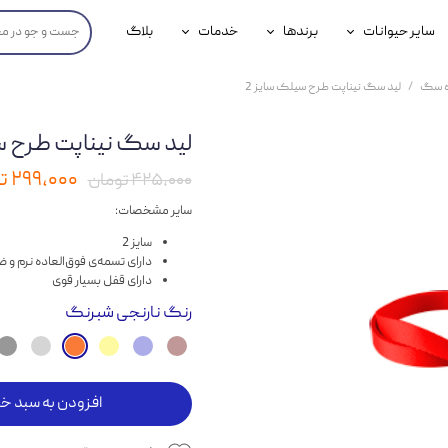
سایر حیوانات
برندها
خدمات
بلاگ
محصولات پرندگان
جوسرا
خدمات آنلاین دامپزشکی
ه سگ
لید سگ نیناپت طرح سیلک سایز 2
داری سگ
محصولات جوندگان
رویال کنین
خدمات دامپزشکی حضوری
لید سگ نیناپت طرح س
گ
محصولات آبزیان
برند رفلکس(Reflex)
۲۹۹,۰۰۰ تومان
۴۲۵,۰۰۰ تومان
هداشتی سگ
بیفار
سایر مشخصات:
جرهای
سایز 2
دارای تسمه‌ی فوق‌العاده نرم 
رولی
دارای قفل بسیار قوی
رنگ
نارنجی شبرنگ
شایر
گورمت
نیناپت
افزودن به سبد خر
وینستون