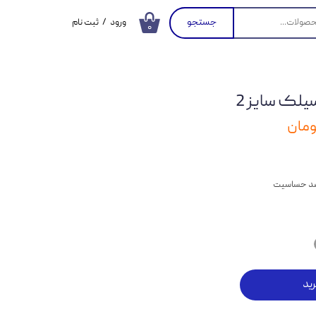
جستجو
ورود
/
ثبت نام
۰
حساب کاربری من
تغییر گذر واژه
یلک سایز 2
سفارشات
خروج از حساب
کاربری
و ضد حساسیت
ید