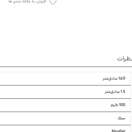
افزودن به علاقه مندی ها
ویسکاس
ونپی
ظرات
1۵0 سانتی‌متر
1.5 سانتی‌متر
100 گرم
سگ
NinaPet