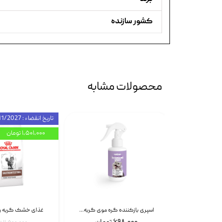
کشور سازنده
محصولات مشابه
تاریخ انقضاء : 11/2027
۱,۵۰۱,۰۰۰ تومان
اسپری بازکننده گره موی سگ نئوپت Neopet Detangling Spray حجم 120 میلی گرم
اسپری بازکننده گره موی گربه نئوپت Neopet Detangling Spray حجم 120 میلی گرم