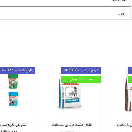
ایران
تاریخ انقضاء : 10/2027
تاریخ انقضاء : 03/2027
۲,۰۱۰,۰۰۰ تومان
غذای خشک گربه رویال کنین Gastrointestinal Fibre Response وزن 2 کیلوگرم | پت استوک
غذای خشک درمانی مشکلات گوارشی سگ رویال کنین Royal Canin Hypoallergenic وزن 7 کیلوگرم | پت استوک