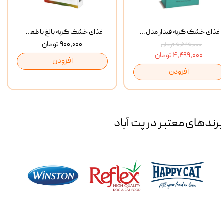
غذای خشک گربه فیدار مدل Adult وزن 10 کیلوگرم
غذای خشک گربه بالغ با طعم مرغ و برنج رفلکس Reflex Multi Color Chicken And Rice وزن 1 کیلوگرم
۹۰۰,۰۰۰ تومان
۵,۵۲۵,۰۰۰ تومان
۴,۴۹۹,۰۰۰ تومان
افزودن
افزودن
رند‌های معتبر در پت آباد