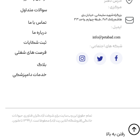
آدرس دفتر
مرکزی :
سوالات متداول
​​بزرگراه شهید سلیمانی، خیابان بنی
هاشم پلاک ۲۰۲ ، طبقه چهارم، واحد ۴۳
تماس با ما
​ایمیل :
درباره ما
info@petabad.com
ثبت شکایات
​شبکه های اجتماعی :
فرصت های شغلی
بلاگ
خدمات دامپزشکی
تمام حقوق اين وب‌سايت برای شرکت آبادگران فناوری حیوانات
خانگی (فروشگاه آنلاین پت آباد) محفوظ است. از ۱۳۹۹ تا کنون.
​​رفتن به بالا