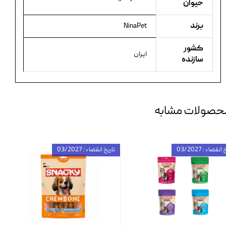
حیوان
برند
NinaPet
کشور
ایران
سازنده
حصولات مشابه
انقضاء : 03/2027
تاریخ انقضاء : 03/2027