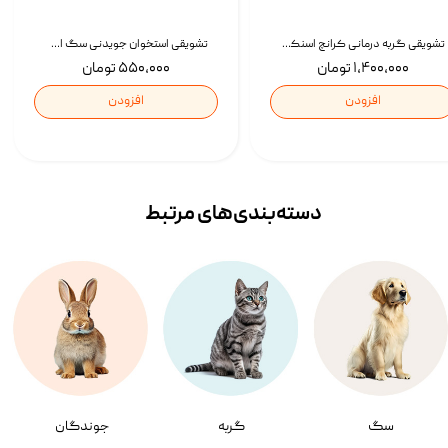
تشویقی گربه درمانی کرانچ اسنکی با طعم میکس Snacky Crunch Cat Treats وزن 60 گرم بسته 4 عددی
تشویقی استخوان جویدنی سگ اسنکی کرانچی با طعم مرغ Snacky Crunchy Munchy وزن 100 گرم
۱,۴۰۰,۰۰۰ تومان
۵۵۰,۰۰۰ تومان
افزودن
افزودن
دسته‌بندی‌‌های مرتبط
سگ
گربه
جوندگان