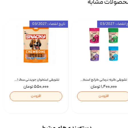
حصولات مشابه
انقضاء : 03/2027
تاریخ انقضاء : 03/2027
تشویقی گربه درمانی کرانچ اسنکی با طعم میکس Snacky Crunch Cat Treats وزن 60 گرم بسته 4 عددی
تشویقی استخوان جویدنی سگ اسنکی کرانچی با طعم مرغ Snacky Crunchy Munchy وزن 100 گرم
۱,۴۰۰,۰۰۰ تومان
۵۵۰,۰۰۰ تومان
افزودن
افزودن