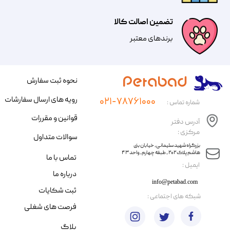
تضمین اصالت کالا
​​برندهای معتبر​​​​​​​
نحوه ثبت سفارش
رویه های ارسال سفارشات
۰۲۱-۷۸۷۶۱۰۰۰
شماره تماس :
قوانین و مقررات
آدرس دفتر
مرکزی :
سوالات متداول
​​بزرگراه شهید سلیمانی، خیابان بنی
هاشم پلاک ۲۰۲ ، طبقه چهارم، واحد ۴۳
تماس با ما
​ایمیل :
درباره ما
info@petabad.com
ثبت شکایات
​شبکه های اجتماعی :
فرصت های شغلی
بلاگ