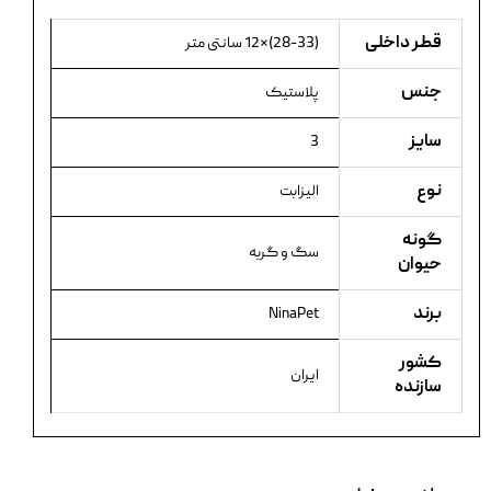
قطر داخلی
(28-33)×12 سانتی متر
جنس
پلاستیک
سایز
3
نوع
الیزابت
گونه
سگ و گربه
حیوان
برند
NinaPet
کشور
ایران
سازنده