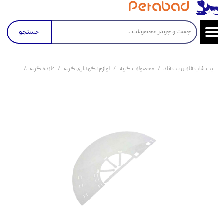
جستجو
پت شاپ آنلاین پت آباد
محصولات گربه
لوازم نگهداری گربه
قلاده گربه
گردنبند ا