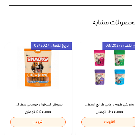
حصولات مشابه
انقضاء : 03/2027
تاریخ انقضاء : 03/2027
تشویقی گربه درمانی کرانچ اسنکی با طعم میکس Snacky Crunch Cat Treats وزن 60 گرم بسته 4 عددی
تشویقی استخوان جویدنی سگ اسنکی کرانچی با طعم مرغ Snacky Crunchy Munchy وزن 100 گرم
۱,۴۰۰,۰۰۰ تومان
۵۵۰,۰۰۰ تومان
افزودن
افزودن