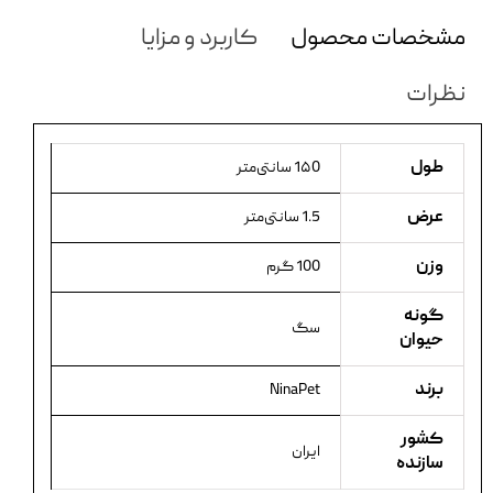
مشخصات محصول
کاربرد و مزایا
نظرات
طول
1۵0 سانتی‌متر
عرض
1.5 سانتی‌متر
وزن
100 گرم
گونه
سگ
حیوان
برند
NinaPet
کشور
ایران
سازنده