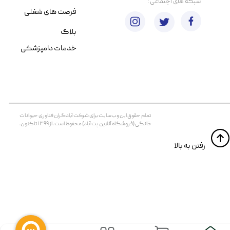
​شبکه های اجتماعی :
فرصت های شغلی
بلاگ
خدمات دامپزشکی
تمام حقوق اين وب‌سايت برای شرکت آبادگران فناوری حیوانات
خانگی (فروشگاه آنلاین پت آباد) محفوظ است. از ۱۳۹۹ تا کنون.
​​رفتن به بالا