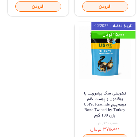
افزودن
افزودن
تاریخ انقضاء : 06/2027
۲۵,۰۰۰ تومان
تشویقی سگ یواس‌پت با
بوقلمون و پوست خام
درهم‌پیچ USPet Rawhide
Bone Twined by Turkey
وزن 100 گرم
۴۰۰,۰۰۰ تومان
۳۷۵,۰۰۰ تومان