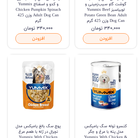
گوشت گاو سیب‌زمینی و
و کدو و اسفناج Yummix
لوبیاسبز Yummix Beef
Chicken Pumpkin Spinach
Potato Green Bean Adult
Adult Dog Can وزن 425
Dog Can وزن 425 گرم
گرم
۳۴۰,۰۰۰ تومان
۳۴۰,۰۰۰ تومان
افزودن
افزودن
کنسرو توله سگ یامیکس
پوچ سگ بالغ یامیکس مدل
مدل پته با مرغ و جگر
نچرال در ژله با طعم مرغ
Yummix With Chicken
Yummix With Chicken &