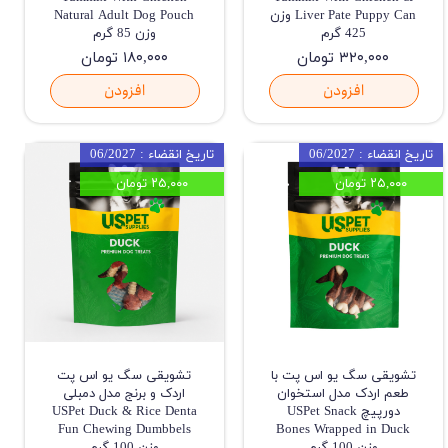
Liver Pate Puppy Can وزن
Natural Adult Dog Pouch
425 گرم
وزن 85 گرم
۳۲۰,۰۰۰ تومان
۱۸۰,۰۰۰ تومان
افزودن
افزودن
تاریخ انقضاء : 06/2027
تاریخ انقضاء : 06/2027
۲۵,۰۰۰ تومان
۲۵,۰۰۰ تومان
تشویقی سگ یو اس پت با
تشویقی سگ یو اس پت
طعم اردک مدل استخوان
اردک و برنج مدل دمبلی
دورپیچ USPet Snack
USPet Duck & Rice Denta
Fun Chewing Dumbbels
Bones Wrapped in Duck
وزن 100 گرم
وزن 100 گرم