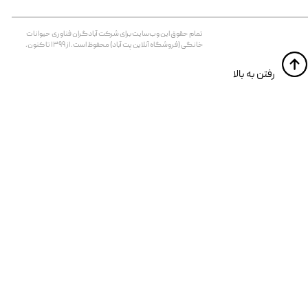
تمام حقوق اين وب‌سايت برای شرکت آبادگران فناوری حیوانات
خانگی (فروشگاه آنلاین پت آباد) محفوظ است. از ۱۳۹۹ تا کنون.
​​رفتن به بالا