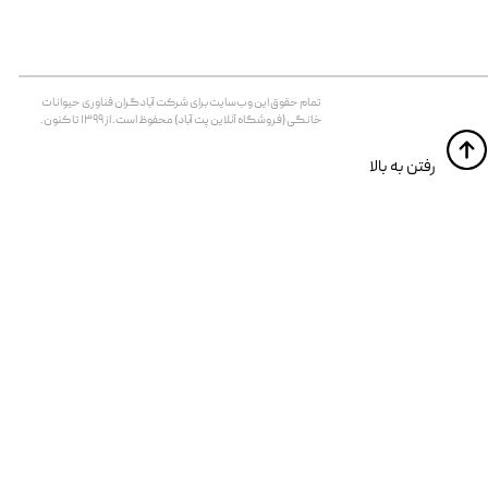
تمام حقوق اين وب‌سايت برای شرکت آبادگران فناوری حیوانات
خانگی (فروشگاه آنلاین پت آباد) محفوظ است. از ۱۳۹۹ تا کنون.
​​رفتن به بالا