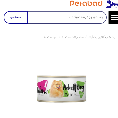
جستجو
پت شاپ آنلاین پت آباد
محصولات سگ
غذای سگ
کنسرو و پوچ و غذای تر سگ
کنسر