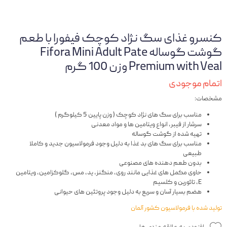
کنسرو غذای سگ نژاد کوچک فیفورا با طعم
گوشت گوساله Fifora Mini Adult Pate
Premium with Veal وزن 100 گرم
اتمام موجودی
مشخصات:
مناسب برای سگ های نژاد کوچک ( وزن پایین 5 کیلوگرم )
سرشار از فیبر، انواع ویتامین ها و مواد معدنی
تهیه شده از گوشت گوساله
مناسب برای سگ های بد غذا به دلیل وجود فرمولاسیون جدید و کاملا
طبیعی
بدون طعم دهنده های مصنوعی
حاوی مکمل های غذایی مانند روی، منگنز، ید، مس، گلوکزامین، ویتامین
E، تائورین و کلسیم
هضم بسیار آسان و سریع به دلیل وجود پروتئین های حیوانی
تولید شده با فرمولاسیون کشور آلمان