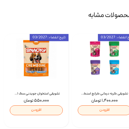
حصولات مشابه
انقضاء : 03/2027
تاریخ انقضاء : 03/2027
تشویقی گربه درمانی کرانچ اسنکی با طعم میکس Snacky Crunch Cat Treats وزن 60 گرم بسته 4 عددی
تشویقی استخوان جویدنی سگ اسنکی کرانچی با طعم مرغ Snacky Crunchy Munchy وزن 100 گرم
۱,۴۰۰,۰۰۰ تومان
۵۵۰,۰۰۰ تومان
افزودن
افزودن