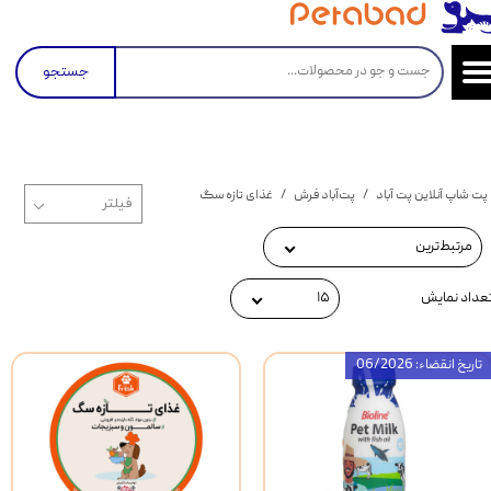
جستجو
پت شاپ آنلاین پت آباد
پت‌آباد فرش
غذای تازه سگ
مرتبط‌ترین
عداد نمایش
۱۵
تاریخ انقضاء: 06/2026