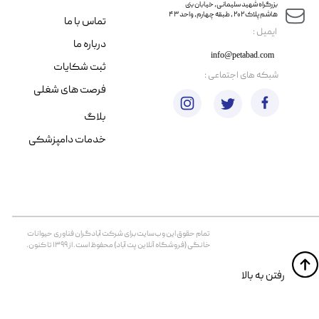
​​بزرگراه شهید سلیمانی، خیابان بنی
هاشم پلاک ۲۰۲ ، طبقه چهارم، واحد ۴۳
تماس با ما
​ایمیل :
درباره ما
info@petabad.com
ثبت شکایات
​شبکه های اجتماعی :
فرصت های شغلی
بلاگ
خدمات دامپزشکی
تمام حقوق اين وب‌سايت برای شرکت آبادگران فناوری حیوانات
خانگی (فروشگاه آنلاین پت آباد) محفوظ است. از ۱۳۹۹ تا کنون.
​​رفتن به بالا