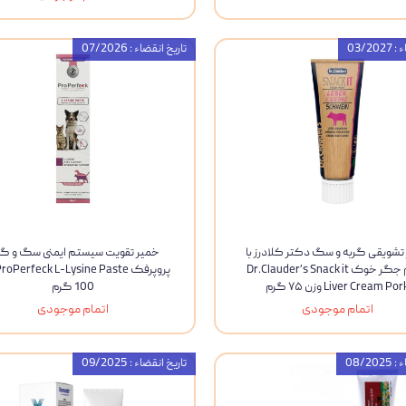
03/20
تاریخ انقضاء : 07/2026
تشویقی گربه و سگ دکتر کلادرز با
خمیر تقویت سیستم ایمنی سگ و گر
طعم جگر خوک Dr.Clauder’s Snack it
Liver Cream Por وزن ۷۵ گرم
100 گرم
اتمام موجودی
اتمام موجودی
08/20
تاریخ انقضاء : 09/2025