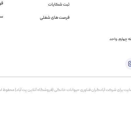
قو
ثبت شکایات
سو
فرصت های شغلی
یمانی، خیابان بنی هاشم پلاک ۲۰۲ ، طبقه چهارم، واحد
برای شرکت آبادگران فناوری حیوانات خانگی (فروشگاه آنلاین پت آباد) محفوظ است. از ۱۳۹۹ تا