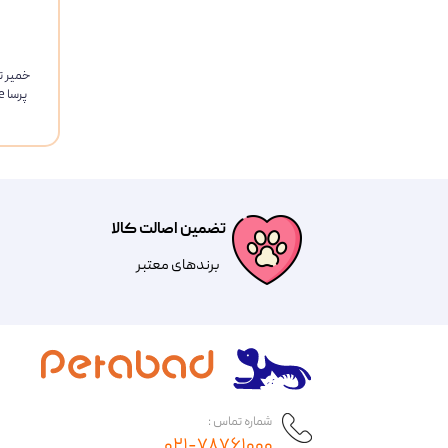
خمیر ت
پرسا Perssa Derma Paste وزن 100 گرم
تضمین اصالت کالا
​​برندهای معتبر​​​​​​​
شماره تماس :
۰۲۱-۷۸۷۶۱۰۰۰