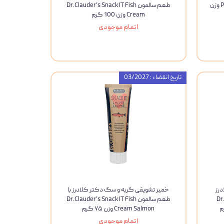
ProPerfeck Anti Plaq -Tartar Paste وزن
طعم سالمون Dr.Clauder’s Snack IT Fish
Cream وزن 100 گرم
اتمام موجودی
تاریخ انقضاء : 03/2027
رز
خمیر تشویقی گربه و سگ دکتر کلادرز با
Dr.C
طعم سالمون Dr.Clauder’s Snack IT Fish
Cream Salmon وزن ۷۵ گرم
اتمام موجودی