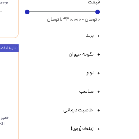
قیمت
n Paste
۰۰۰
۰ تومان - ۱,۳۴۰,۰۰۰ تومان
برند
تاریخ انقضاء : 26
گونه حیوان
نوع
مناسب
خاصیت درمانی
خمیر ت
ck IT
زینک (روی)