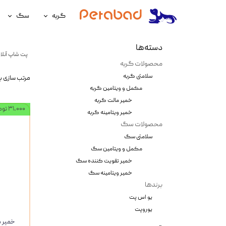
گربه
سگ
غذای گربه
غذای سگ
دسته‌ها
پت شاپ آنلای
لوازم نگهداری گربه
لوازم نگه
محصولات گربه
سلامتی گربه
مرتب سازی ب
سلامتی گربه
سلامتی س
مکمل و ویتامین گربه
آرایشی و بهداشتی گربه
آرایشی و ب
خمیر مالت گربه
۳۱,۰۰۰ تومان
خمیر ویتامینه گربه
محصولات سگ
سلامتی سگ
مکمل و ویتامین سگ
خمیر تقویت کننده سگ
خمیر ویتامینه سگ
برندها
یو اس پت
یوروپت