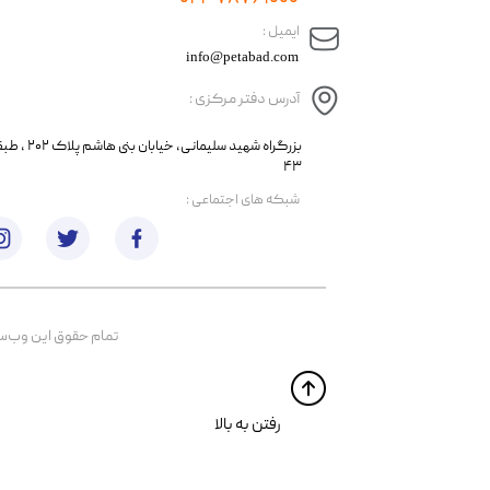
​ایمیل :
info@petabad.com
آدرس دفتر مرکزی :
​​بزرگراه شهید سل
۴۳
​شبکه های اجتماعی :
تمام حقوق اين وب‌سايت 
​​رفتن به بالا