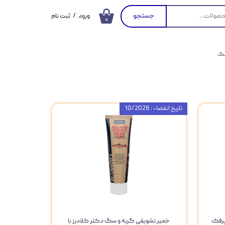
جستجو
ورود
/
ثبت نام
۰
حساب کاربری من
تغییر گذر واژه
سگ
سفارشات
خروج از حساب
کاربری
تاریخ انقضاء : 10/2026
پرفک
خمیر تشویقی گربه و سگ دکتر کلادرز با