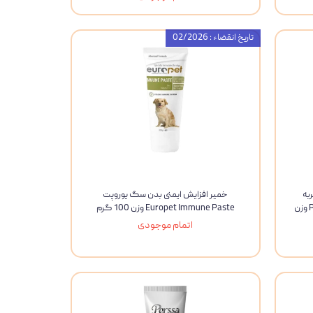
تاریخ انقضاء : 02/2026
به
خمیر افزایش ایمنی بدن سگ یوروپت
پروپرفک ProPerfeck L-Lysine Paste وزن
Europet Immune Paste وزن 100 گرم
اتمام موجودی