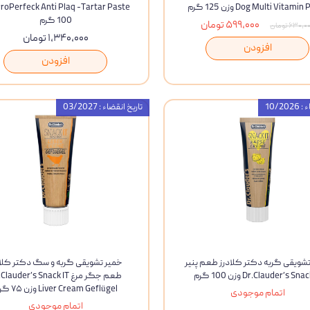
Dog Multi Vitami وزن 125 گرم
ویسکاس
100 گرم
۵۹۹,۰۰۰ تومان
۶۳۰, تومان
۱,۳۴۰,۰۰۰ تومان
ونپی
افزودن
افزودن
10/20
تاریخ انقضاء : 03/2027
شویقی گربه دکتر کلادرز طعم پنیر
خمیر تشویقی گربه و سگ دکتر کلاد
Dr.Clauder’s Sna وزن 100 گرم
طعم جگر مرغ lauder’s Snack IT
Liver Cream Geflügel وزن ۷۵ گرم
اتمام موجودی
اتمام موجودی