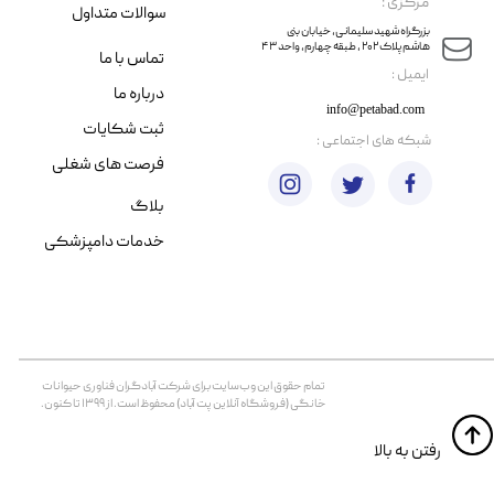
مرکزی :
سوالات متداول
​​بزرگراه شهید سلیمانی، خیابان بنی
هاشم پلاک ۲۰۲ ، طبقه چهارم، واحد ۴۳
تماس با ما
​ایمیل :
درباره ما
info@petabad.com
ثبت شکایات
​شبکه های اجتماعی :
فرصت های شغلی
بلاگ
خدمات دامپزشکی
تمام حقوق اين وب‌سايت برای شرکت آبادگران فناوری حیوانات
خانگی (فروشگاه آنلاین پت آباد) محفوظ است. از ۱۳۹۹ تا کنون.
​​رفتن به بالا