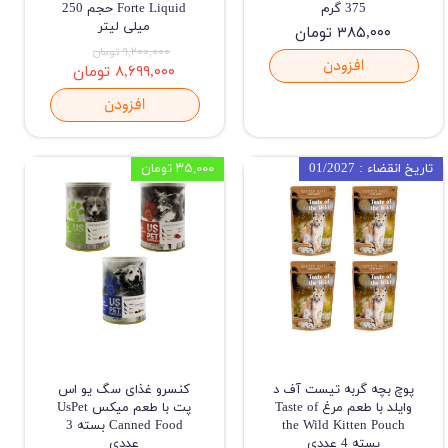
375 گرم
Forte Liquid حجم 250
میلی لیتر
۳۸۵,۰۰۰ تومان
۹,۲۰۰,۰۰۰ تومان
افزودن
۸,۶۹۹,۰۰۰ تومان
افزودن
تاریخ انقضاء : 01/2027
۳۵,۰۰۰ تومان
پوچ بچه گربه تیست آف د
کنسرو غذای سگ یو اس
وایلد با طعم مرغ Taste of
پت با طعم میکس UsPet
the Wild Kitten Pouch
Canned Food بسته 3
بسته 4 عددی
عددی