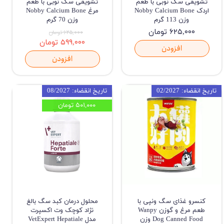
تشویقی سگ نوبی با طعم
تشویقی سگ نوبی با طعم
اردک Nobby Calcium Bone
مرغ Nobby Calcium Bone
وزن 113 گرم
وزن 70 گرم
۶۲۵,۰۰۰ تومان
۶۲۵,۰۰۰ تومان
۵۹۹,۰۰۰ تومان
افزودن
افزودن
تاریخ انقضاء: 02/2027
تاریخ انقضاء: 08/2027
۵۰۱,۰۰۰ تومان
کنسرو غذای سگ ونپی با
محلول درمان کبد سگ بالغ
طعم مرغ و گوزن Wanpy
نژاد کوچک وت اکسپرت
Dog Canned Food وزن
مدل VetExpert Hepatiale