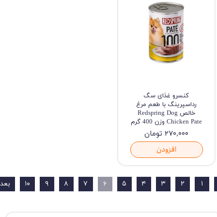
کنسرو غذای سگ
رداسپرینگ با طعم مرغ
خالص Redspring Dog
Chicken Pate وزن 400 گرم
۲۷۰,۰۰۰ تومان
افزودن
۱
۲
۳
۴
۵
۶
۷
۸
۹
۱۰
بعد