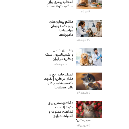
انتخاب بهتری برای
سگ و گربه است؟
۱۶ تیر ۰۵
علائم بیماری‌های
رایج گربه و زمان
مراجعه به
دامپزشک
۳۰ خرداد ۰۵
راهنمای کامل
واکسیناسیون سگ
و گربه در ایران
۱۶ خرداد ۰۵
اصطلاحات رایج در
غذای تر گربه | تفاوت
کنسروها پوچ‌ها و
باقی مخلفات!
۰۵ اسفند ۰۴
غذاهای سمی برای
گربه‌ | لیست
غذاهای ممنوعه و
اشتباهات رایج
سرپرستان!
۲۵ بهمن ۰۴