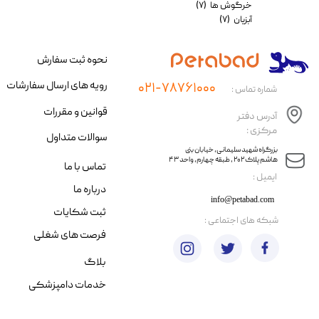
خرگوش ها
(۷)
آبزیان
(۷)
نحوه ثبت سفارش
رویه های ارسال سفارشات
۰۲۱-۷۸۷۶۱۰۰۰
شماره تماس :
قوانین و مقررات
آدرس دفتر
مرکزی :
سوالات متداول
​​بزرگراه شهید سلیمانی، خیابان بنی
هاشم پلاک ۲۰۲ ، طبقه چهارم، واحد ۴۳
تماس با ما
​ایمیل :
درباره ما
info@petabad.com
ثبت شکایات
​شبکه های اجتماعی :
فرصت های شغلی
بلاگ
خدمات دامپزشکی