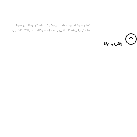
تمام حقوق اين وب‌سايت برای شرکت آبادگران فناوری حیوانات
خانگی (فروشگاه آنلاین پت آباد) محفوظ است. از ۱۳۹۹ تا کنون.
​​رفتن به بالا