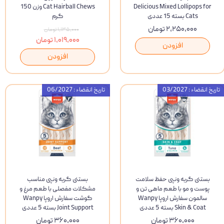
Delicious Mixed Lollipops for
Cat Hairball Chews وزن 150
Cats بسته 15 عددی
گرم
۲,۲۵۰,۰۰۰ تومان
۱,۱۳۵,۰۰۰ تومان
۱,۰۱۹,۰۰۰ تومان
افزودن
افزودن
تاریخ انقضاء : 03/2027
تاریخ انقضاء : 06/2027
بستنی گربه ونپی حفظ سلامت
بستنی گربه ونپی مناسب
پوست و مو با طعم ماهی تن و
مشکلات مفصلی با طعم مرغ و
سالمون سفارش اروپا Wanpy
گوشت سفارش اروپا Wanpy
Skin & Coat بسته 5 عددی
Joint Support بسته 5 عددی
۳۶۰,۰۰۰ تومان
۳۶۰,۰۰۰ تومان