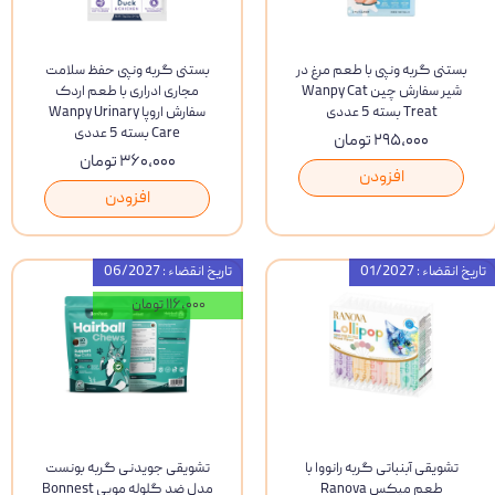
بستنی گربه ونپی با طعم مرغ در
بستنی گربه ونپی حفظ سلامت
شیر سفارش چین Wanpy Cat
مجاری ادراری با طعم اردک
Treat بسته 5 عددی
سفارش اروپا Wanpy Urinary
Care بسته 5 عددی
۲۹۵,۰۰۰ تومان
۳۶۰,۰۰۰ تومان
افزودن
افزودن
تاریخ انقضاء : 01/2027
تاریخ انقضاء : 06/2027
۱۱۶,۰۰۰ تومان
تشویقی آبنباتی گربه رانووا با
تشویقی جویدنی گربه بونست
طعم میکس Ranova
مدل ضد گلوله مویی Bonnest