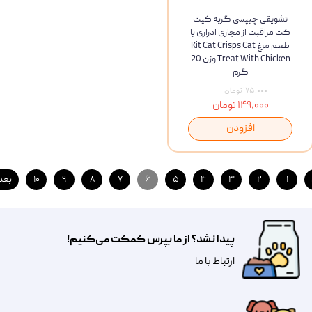
تشویقی چیپسی گربه کیت
کت مراقبت از مجاری ادراری با
طعم مرغ Kit Cat Crisps Cat
Treat With Chicken وزن 20
گرم
۱۷۵,۰۰۰ تومان
۱۴۹,۰۰۰ تومان
افزودن
۱
۲
۳
۴
۵
۶
۷
۸
۹
۱۰
بعد
پیدا نشد؟ از ما بپرس کمکت می‌کنیم!
​​​ارتباط با ما