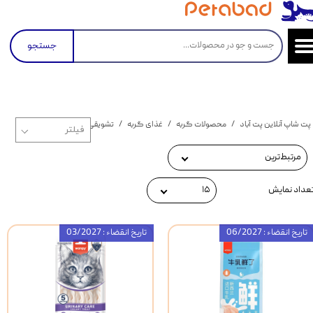
جستجو
پت شاپ آنلاین پت آباد
محصولات گربه
غذای گربه
تشویقی و بستنی گربه
مرتبط‌ترین
عداد نمایش
۱۵
تاریخ انقضاء : 06/2027
تاریخ انقضاء : 03/2027