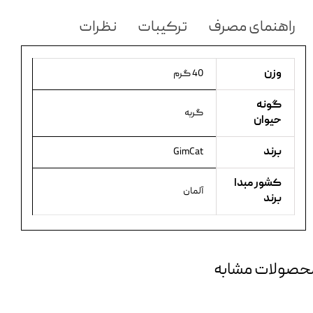
راهنمای مصرف
ترکیبات
نظرات
وزن
40 گرم
گونه
گربه
حیوان
برند
GimCat
کشور مبدا
آلمان
برند
حصولات مشابه