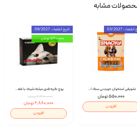
حصولات مشابه
انقضاء : 03/2027
تاریخ انقضاء : 09/2027
۵۴۰,۰۰۰ تومان
تشویقی استخوان جویدنی سگ اسنکی کرانچی با طعم مرغ Snacky Crunchy Munchy وزن 100 گرم
پوچ گربه فنبی میلک‌شیک با طعم مرغ Faenbei Cat Milk Shake Pouch بسته 12 عددی
۵۵۰,۰۰۰ تومان
۳,۴۲۰,۰۰۰ تومان
۲,۸۸۰,۰۰۰ تومان
افزودن
افزودن