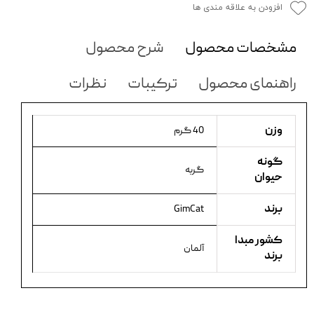
افزودن به علاقه مندی ها
مشخصات محصول
شرح محصول
راهنمای محصول
ترکیبات
نظرات
وزن
40 گرم
گونه
گربه
حیوان
برند
GimCat
کشور مبدا
آلمان
برند