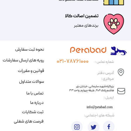
تضمین اصالت کالا
​​برندهای معتبر​​​​​​​
نحوه ثبت سفارش
رویه های ارسال سفارشات
۰۲۱-۷۸۷۶۱۰۰۰
شماره تماس :
قوانین و مقررات
آدرس دفتر
مرکزی :
سوالات متداول
​​بزرگراه شهید سلیمانی، خیابان بنی
هاشم پلاک ۲۰۲ ، طبقه چهارم، واحد ۴۳
تماس با ما
​ایمیل :
درباره ما
info@petabad.com
ثبت شکایات
​شبکه های اجتماعی :
فرصت های شغلی