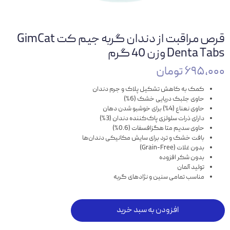
قرص مراقبت از دندان گربه جیم کت GimCat
Denta Tabs وزن 40 گرم
۶۹۵,۰۰۰ تومان
کمک به کاهش تشکیل پلاک و جرم دندان
حاوی جلبک دریایی خشک (6%)
حاوی نعناع (4%) برای خوشبو شدن دهان
دارای ذرات سلولزی پاک‌کننده دندان (3%)
حاوی سدیم متا هگزافسفات (0.6%)
بافت خشک و ترد برای سایش مکانیکی دندان‌ها
بدون غلات (Grain-Free)
بدون شکر افزوده
تولید آلمان
مناسب تمامی سنین و نژادهای گربه
افزودن به سبد خرید