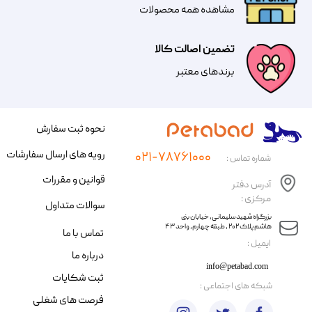
مشاهده همه محصولات
تضمین اصالت کالا
​​برندهای معتبر​​​​​​​
نحوه ثبت سفارش
رویه های ارسال سفارشات
۰۲۱-۷۸۷۶۱۰۰۰
شماره تماس :
قوانین و مقررات
آدرس دفتر
مرکزی :
سوالات متداول
​​بزرگراه شهید سلیمانی، خیابان بنی
هاشم پلاک ۲۰۲ ، طبقه چهارم، واحد ۴۳
تماس با ما
​ایمیل :
درباره ما
info@petabad.com
ثبت شکایات
​شبکه های اجتماعی :
فرصت های شغلی