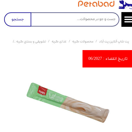
جستجو
پت شاپ آنلاین پت آباد
محصولات گربه
غذای گربه
تشویقی و بستنی گربه
بستنی گربه ون