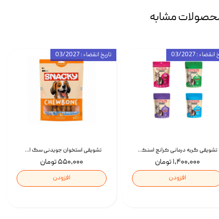
حصولات مشابه
انقضاء : 03/2027
تاریخ انقضاء : 03/2027
تشویقی گربه درمانی کرانچ اسنکی با طعم میکس Snacky Crunch Cat Treats وزن 60 گرم بسته 4 عددی
تشویقی استخوان جویدنی سگ اسنکی کرانچی با طعم مرغ Snacky Crunchy Munchy وزن 100 گرم
۱,۴۰۰,۰۰۰ تومان
۵۵۰,۰۰۰ تومان
افزودن
افزودن