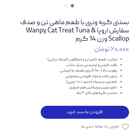
بستنی گربه ونپی با طعم ماهی تن و صدف
سفارش اروپا Wanpy Cat Treat Tuna &
Scallop وزن 14 گرم
۶۰,۰۰۰ تومان
ترکیب طعم خاص تن و اسکالوپ (صدف دریایی)
بافت کرمی و لیسیدنی بسیار جذاب
رطوبت بالا (~۹۰٪) برای کمک به آبرسانی
بدون غلات و مواد افزودنی مصنوعی
کم‌چرب و سبک (حدود ۰.۱٪ چربی)
حاوی تورین و ویتامین‌های ضروری
مناسب گربه‌های بالای ۳ ماه
افزودن به سبد خرید
افزودن به علاقه مندی ها