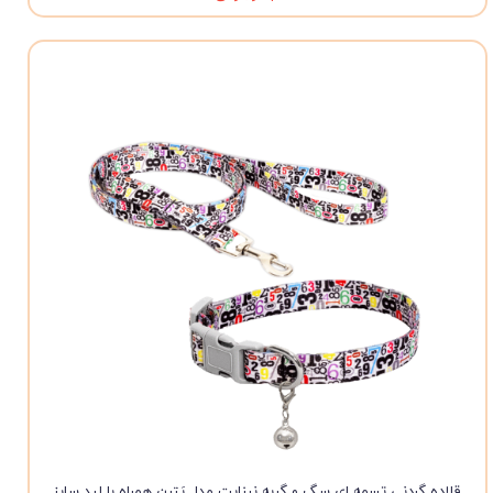
قلاده گردنی تسمه ای سگ و گربه نیناپت مدل پَتِرن همراه با لید سایز