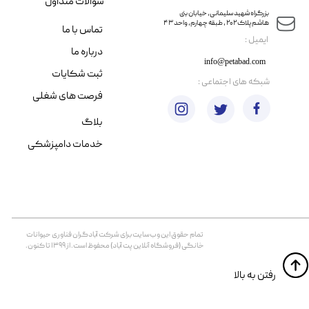
سوالات متداول
​​بزرگراه شهید سلیمانی، خیابان بنی
هاشم پلاک ۲۰۲ ، طبقه چهارم، واحد ۴۳
تماس با ما
​ایمیل :
درباره ما
info@petabad.com
ثبت شکایات
​شبکه های اجتماعی :
فرصت های شغلی
بلاگ
خدمات دامپزشکی
تمام حقوق اين وب‌سايت برای شرکت آبادگران فناوری حیوانات
خانگی (فروشگاه آنلاین پت آباد) محفوظ است. از ۱۳۹۹ تا کنون.
​​رفتن به بالا