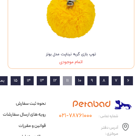
توپ بازی گربه نیناپت مدل بونز
اتمام موجودی
۶
۷
۸
۹
۱۰
۱۱
۱۲
۱۳
۱۴
۱۵
بع
نحوه ثبت سفارش
رویه های ارسال سفارشات
۰۲۱-۷۸۷۶۱۰۰۰
شماره تماس :
قوانین و مقررات
آدرس دفتر
مرکزی :