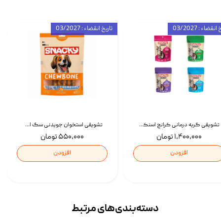
انقضاء : 03/2027
تاریخ انقضاء : 03/2027
تشویقی گربه درمانی کرانچ اسنکی با طعم میکس Snacky Crunch Cat Treats وزن 60 گرم بسته 4 عددی
تشویقی استخوان جویدنی سگ اسنکی کرانچی با طعم مرغ Snacky Crunchy Munchy وزن 100 گرم
۱,۴۰۰,۰۰۰ تومان
۵۵۰,۰۰۰ تومان
افزودن
افزودن
دسته‌بندی‌‌های مرتبط