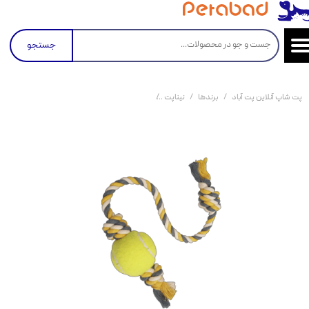
جستجو
پت شاپ آنلاین پت آباد
برندها
نیناپت
اسباب بازی سگ مدل توپ و طناب C نیناپت