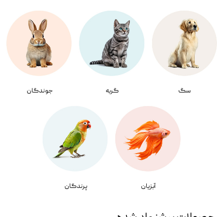
سگ
گربه
جوندگان
آبزیان
پرندگان