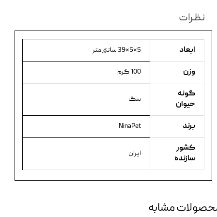
نظرات
ابعاد
5×5×39 سانتی‌متر
وزن
100 گرم
گونه
سگ
حیوان
برند
NinaPet
کشور
ایران
سازنده
حصولات مشابه