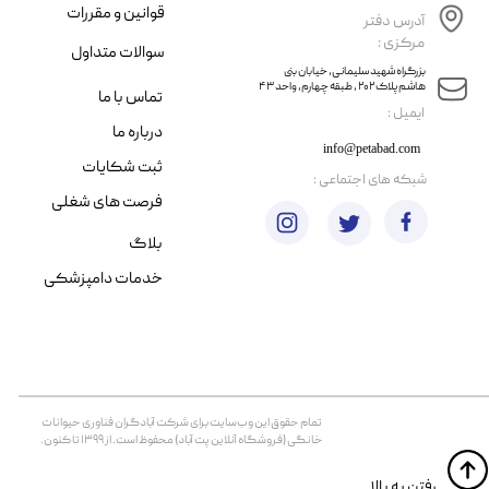
قوانین و مقررات
آدرس دفتر
مرکزی :
سوالات متداول
​​بزرگراه شهید سلیمانی، خیابان بنی
هاشم پلاک ۲۰۲ ، طبقه چهارم، واحد ۴۳
تماس با ما
​ایمیل :
درباره ما
info@petabad.com
ثبت شکایات
​شبکه های اجتماعی :
فرصت های شغلی
بلاگ
خدمات دامپزشکی
تمام حقوق اين وب‌سايت برای شرکت آبادگران فناوری حیوانات
خانگی (فروشگاه آنلاین پت آباد) محفوظ است. از ۱۳۹۹ تا کنون.
​​رفتن به بالا