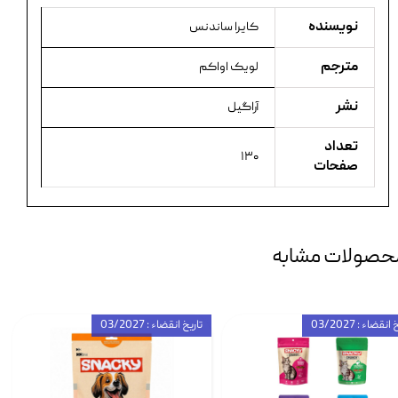
نویسنده
کایرا ساندنس
مترجم
لویک اواکم
نشر
آراگیل
تعداد
۱۳۰
صفحات
حصولات مشابه
انقضاء : 03/2027
تاریخ انقضاء : 03/2027