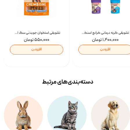
تشویقی گربه درمانی کرانچ اسنکی با طعم میکس Snacky Crunch Cat Treats وزن 60 گرم بسته 4 عددی
تشویقی استخوان جویدنی سگ اسنکی کرانچی با طعم مرغ Snacky Crunchy Munchy وزن 100 گرم
۱,۴۰۰,۰۰۰ تومان
۵۵۰,۰۰۰ تومان
افزودن
افزودن
دسته‌بندی‌‌های مرتبط