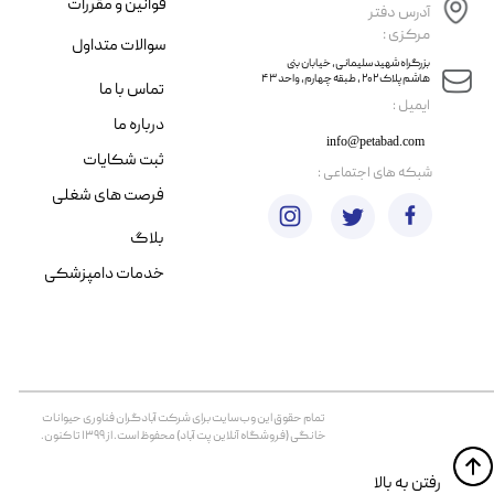
قوانین و مقررات
آدرس دفتر
مرکزی :
سوالات متداول
​​بزرگراه شهید سلیمانی، خیابان بنی
هاشم پلاک ۲۰۲ ، طبقه چهارم، واحد ۴۳
تماس با ما
​ایمیل :
درباره ما
info@petabad.com
ثبت شکایات
​شبکه های اجتماعی :
فرصت های شغلی
بلاگ
خدمات دامپزشکی
تمام حقوق اين وب‌سايت برای شرکت آبادگران فناوری حیوانات
خانگی (فروشگاه آنلاین پت آباد) محفوظ است. از ۱۳۹۹ تا کنون.
​​رفتن به بالا