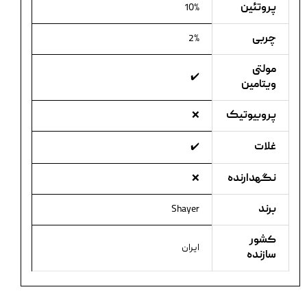
پروتئین
10%
چربی
2%
مولتی
✔️
ویتامین
پروبیوتیک
❌
غلات
✔️
نگهدارنده
❌
برند
Shayer
کشور
ایران
سازنده