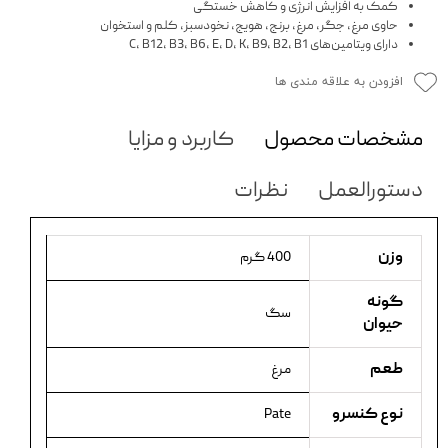
کمک به افزایش انرژی و کاهش خستگی
حاوی مرغ، جگر، مرغ، برنج، هویج، نخودسبز، کلم و استخوان
دارای ویتامین‌های C، B12، B3، B6، E، D، K، B9، B2، B1
افزودن به علاقه مندی ها
مشخصات محصول
کاربرد و مزایا
دستورالعمل
نظرات
وزن
400 گرم
گونه
سگ
حیوان
طعم
مرغ
نوع کنسرو
Pate