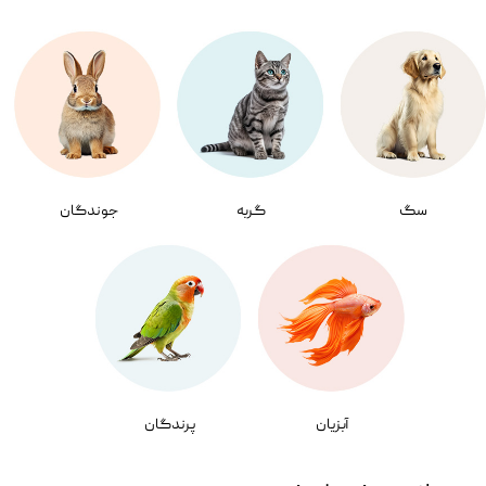
سگ
گربه
جوندگان
آبزیان
پرندگان