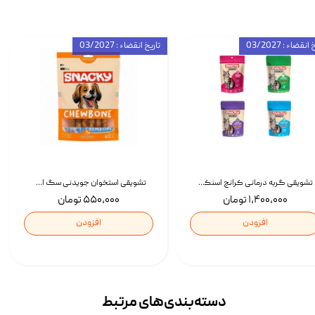
انقضاء : 03/2027
تاریخ انقضاء : 03/2027
تشویقی گربه درمانی کرانچ اسنکی با طعم میکس Snacky Crunch Cat Treats وزن 60 گرم بسته 4 عددی
تشویقی استخوان جویدنی سگ اسنکی کرانچی با طعم مرغ Snacky Crunchy Munchy وزن 100 گرم
۱,۴۰۰,۰۰۰ تومان
۵۵۰,۰۰۰ تومان
افزودن
افزودن
دسته‌بندی‌‌های مرتبط