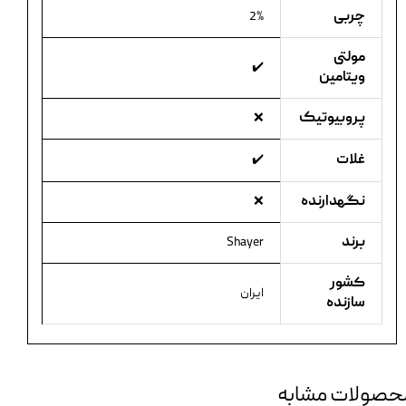
چربی
2%
مولتی
✔️
ویتامین
پروبیوتیک
❌
غلات
✔️
نگهدارنده
❌
برند
Shayer
کشور
ایران
سازنده
حصولات مشابه