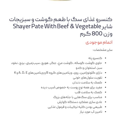
کنسرو غذای سگ با طعم گوشت و سبزیجات
شایر Shayer Pate With Beef & Vegetable
وزن 800 گرم
اتمام موجودی
سایر مشخصات:
کنسرو پته‌
حاوی گوشت گوساله، گوشت مرغ، جگر، هویج، سیب‌زمینی، برنج، نخود
سبز، استخوان و کدو
دارای گلوتوزامین، روی، ویتامین‌های گروه B و ویتامین‌های A، D، E و K
تقویت سلول‌های خونی
کمک به سلامت دندان
مفید برای همه نوع پوست به خصوص آسیب دیده
کمک به سلامت قلب
مناسب برای سگ‌هایی با جثه‌های بزرگ
عادی سازی عملکرد دستگاه گوارش
طبیعی بودن کلیه ترکیبات و فرمول غذایی
تامین آب مورد نیاز